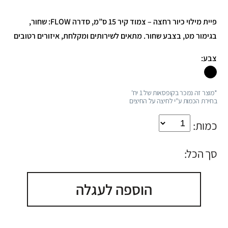
פיית מילוי כיור רחצה – צמוד קיר 15 ס”מ, סדרה FLOW: שחור,
בגימור מט, בצבע שחור. מתאים לשירותים ומקלחת, איזורים רטובים
צבע:
*מוצר זה נמכר בקופסאות של 1 יח'
בחירת הכמות ע"י לחיצה על החיצים
כמות:
סך הכל:
הוספה לעגלה