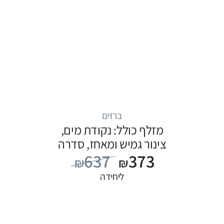
ברזים
מזלף כולל: נקודת מים,
צינור גמיש ומאחז, סדרה
637
373
FLOW: שחור
₪
₪
ליחידה