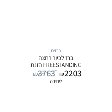
ברזים
ברז לכיור רחצה
FREESTANDING הזנת
3763
2203
מים מהרצפה, סדרה
₪
₪
FLOW: לבן
ליחידה