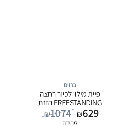
ברזים
פיית מילוי לכיור רחצה
FREESTANDING הזנת
1074
629
מים מהרצפה, סדרה
₪
₪
FLOW: לבן
ליחידה