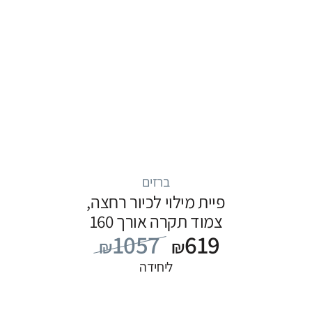
ברזים
פיית מילוי לכיור רחצה,
צמוד תקרה אורך 160
1057
619
ס”מ, סדרה FLOW: שחור
₪
₪
ליחידה