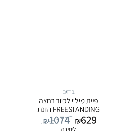
ברזים
פיית מילוי לכיור רחצה
FREESTANDING הזנת
1074
629
מים מהרצפה, סדרה
₪
₪
FLOW: שחור
ליחידה