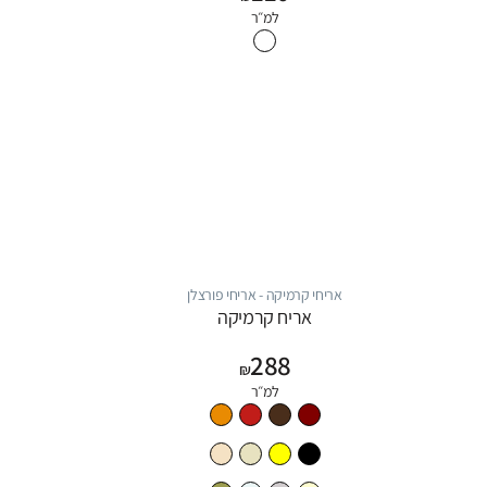
למ״ר
אריחי קרמיקה - אריחי פורצלן
אריח קרמיקה
288
₪
למ״ר