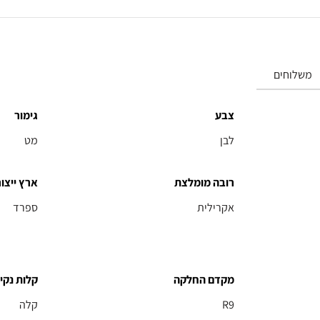
משלוחים
צבע
גימור
לבן
מט
רובה מומלצת
ארץ ייצור
אקרילית
ספרד
מקדם החלקה
קלות נקיו
R9
קלה