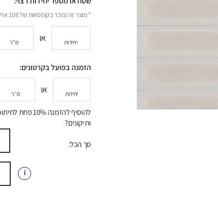
שטח או מספר יחידות רצוי:
* מוצר זה נמכר בקופסאות של
108
אריח
או
יחידות
מ"ר
הזמנה בפועל בקרטונים:
או
יחידות
מ״ר
להוסיף להזמנה 10% פחת לח
ותיקונים?
סך הכל:
i