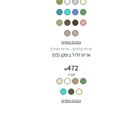
צבעים נוספים
אריחי קרמיקה - אריחי פורצלן
אריח זליז’ בוסקו (V3)
472
₪
למ״ר
צבעים נוספים