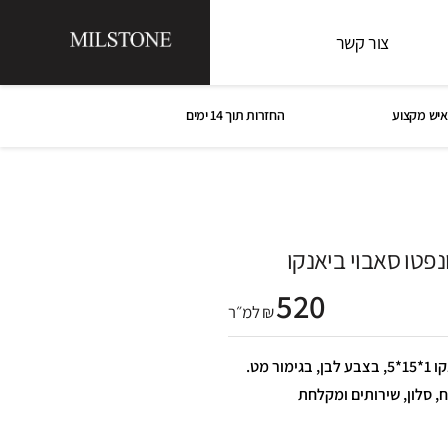
צור קשר
איש מקצוע
החזרות תוך 14 ימים
נפטו סאבוי ביאנקו
520
₪ למ״ר
פורצלן אריח קונפטו סאבוי ביאנקו 1*15*5, בצבע לבן, בגימור מט.
, סלון, שירותים ומקלחת