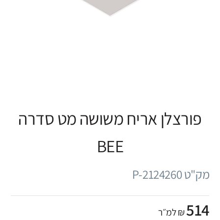
פורצלן אריח משושה מט סדרה
BEE
מק"ט P-2124260
514
₪ למ״ר