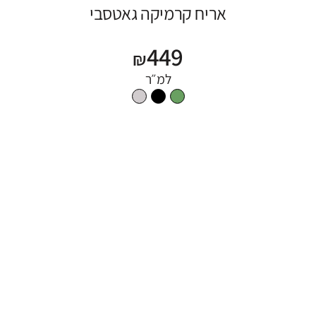
אריח קרמיקה גאטסבי
449
₪
למ״ר