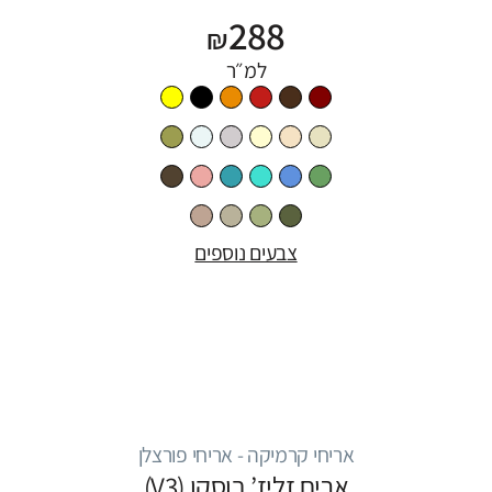
288
₪
למ״ר
צבעים נוספים
אריחי קרמיקה - אריחי פורצלן
אריח זליז’ בוסקו (V3)