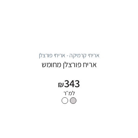
אריחי קרמיקה - אריחי פורצלן
אריח פורצלן מחומש
343
₪
למ״ר