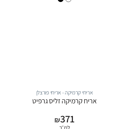
אריחי קרמיקה - אריחי פורצלן
אריח קרמיקה זליס גרפיט
371
₪
למ״ר