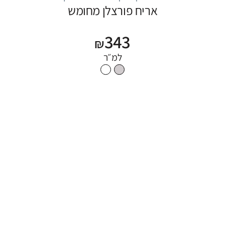
אריח פורצלן מחומש
343
₪
למ״ר