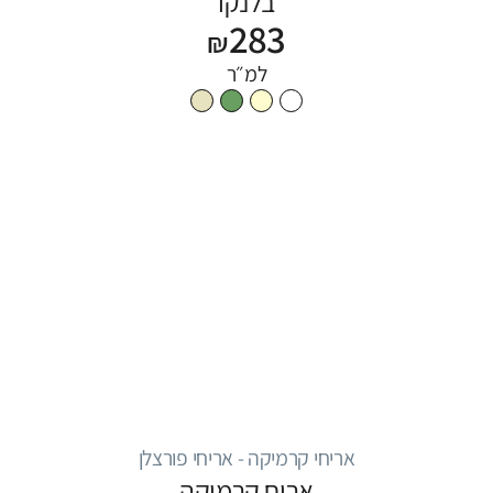
בלנקו
283
₪
למ״ר
אריחי קרמיקה - אריחי פורצלן
אריח קרמיקה