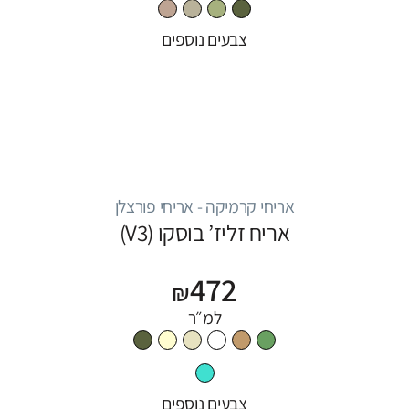
צבעים נוספים
אריחי קרמיקה - אריחי פורצלן
אריח זליז’ בוסקו (V3)
472
₪
למ״ר
צבעים נוספים