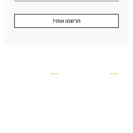
תרשמו אותי!
קטגוריה
אזור בבית
קרניזים ופנלים
מקלחת
פסיפסים
ריצוף חוץ
בריקים
בריכה
ברזים יועם
איזורים רטובים
אריחי קרמיקה - אריחי
שירותים ומקלחת
פורצלן
חדר שינה
אריחי טרקוטה
סלון