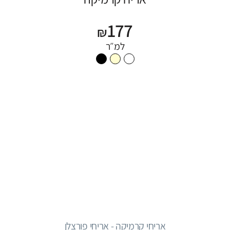
177
₪
למ״ר
אריחי קרמיקה - אריחי פורצלן