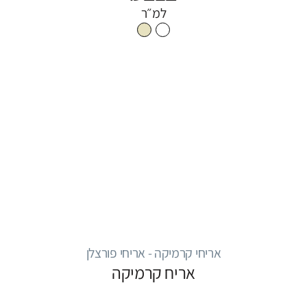
למ״ר
אריחי קרמיקה - אריחי פורצלן
אריח קרמיקה