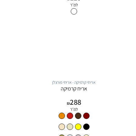
למ״ר
אריחי קרמיקה - אריחי פורצלן
אריח קרמיקה
288
₪
למ״ר