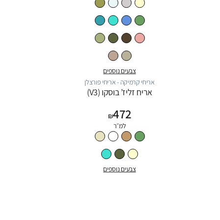
צבעים נוספים
אריחי קרמיקה - אריחי פורצלן
אריח זליז’ בוסקו (V3)
472
₪
למ״ר
צבעים נוספים