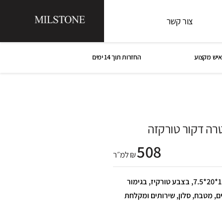
צור קשר
איש מקצוע
החזרות תוך 14 ימים
טרה דקור טורקזה
508
₪ למ״ר
פורצלן אריח טרה דקור טורקזה 1*20*7.5, בצבע טורקיז, בגימור
ם, מטבח, סלון, שירותים ומקלחת