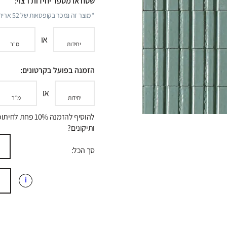
שטח או מספר יחידות רצוי:
* מוצר זה נמכר בקופסאות של
52
אריחי
או
יחידות
מ"ר
הזמנה בפועל בקרטונים:
או
יחידות
מ״ר
להוסיף להזמנה 10% פחת לח
ותיקונים?
סך הכל:
i