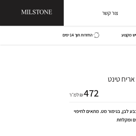
צור קשר
ש מקצוע
החזרות תוך 14 ימים
אריח טינט
472
₪ למ״ר
 אריח טינט 1*16*5.2, בצבע לבן, בגימור מט. מתאים לחיפוי
ים ומקלחת