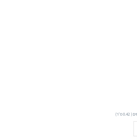
ם (
0.42
מ״ר)