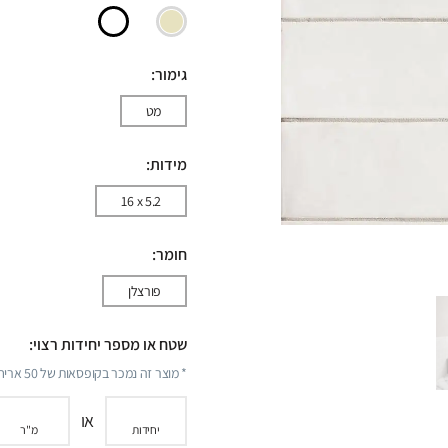
גימור:
מט
מידות:
16 x 5.2
חומר:
פורצלן
שטח או מספר יחידות רצוי:
* מוצר זה נמכר בקופסאות של
50
אריחי
או
יחידות
מ"ר