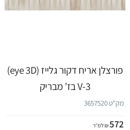
פורצלן אריח דקור גלייז (eye 3D)
V-3 בז’ מבריק
מק"ט 3657520
572
₪ למ״ר