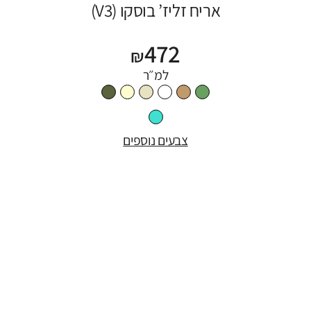
אריח זליז’ בוסקו (V3)
472
₪
למ״ר
צבעים נוספים