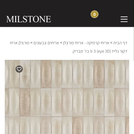
0
>
>
>
דף הבית
אריחי קרמיקה - אריחי פורצלן
אריחים צבעונים
פורצלן אריח
דקור גלייז (eye 3D) V-3 בז’ מבריק