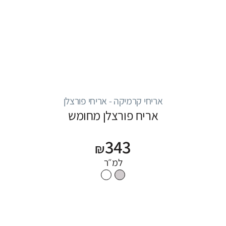
אריחי קרמיקה - אריחי פורצלן
אריח פורצלן מחומש
343
₪
למ״ר