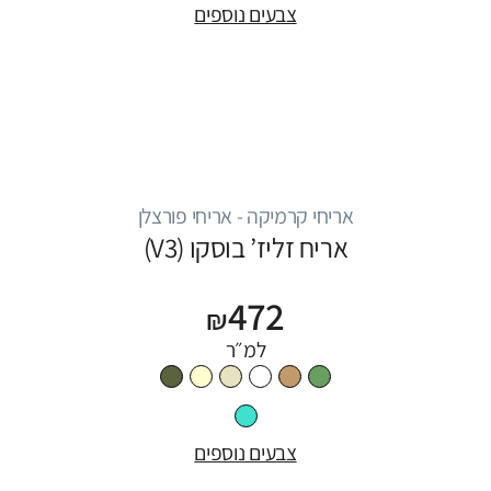
צבעים נוספים
אריחי קרמיקה - אריחי פורצלן
אריח זליז’ בוסקו (V3)
472
₪
למ״ר
צבעים נוספים