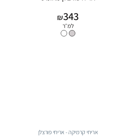
343
₪
למ״ר
אריחי קרמיקה - אריחי פורצלן