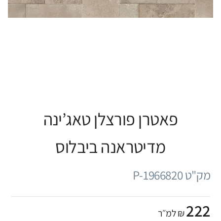
פאטרן פורצלן טאג’ינה
מדיטראנה ביבלוס
מק"ט P-1966820
222
₪ למ״ר