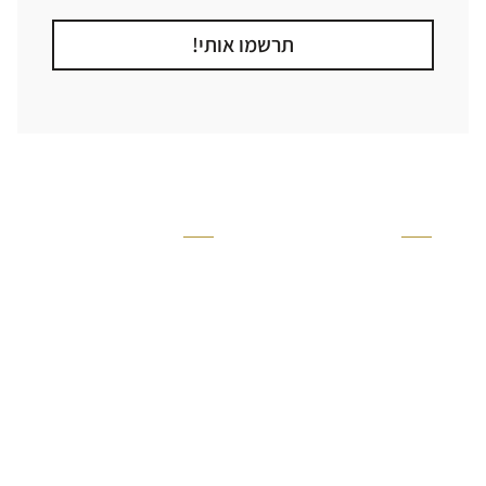
תרשמו אותי!
קטגוריה
אזור בבית
קרניזים ופנלים
מקלחת
פסיפסים
ריצוף חוץ
בריקים
בריכה
ברזים יועם
איזורים רטובים
אריחי קרמיקה - אריחי
שירותים ומקלחת
פורצלן
חדר שינה
אריחי טרקוטה
סלון
אריחי בטון
מטבח