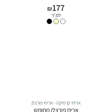
177
₪
למ״ר
אריחי קרמיקה - אריחי פורצלן
אריח פורצלן מחומש