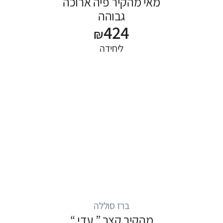
מאי מהקיר פיה ארוכה
גבוהה
424
₪
ליחידה
ברז סוללה
מהקיר קצר ” עדי “