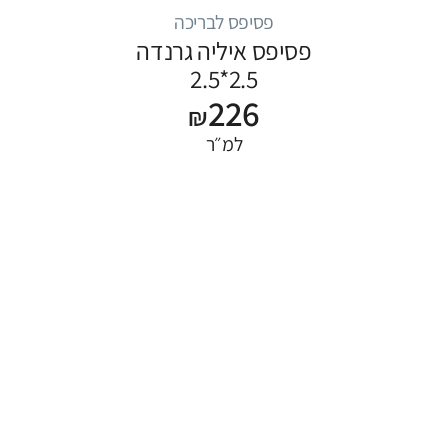
פסיפס לבריכה
פסיפס איליה גרנדה
2.5*2.5
226
₪
למ״ר