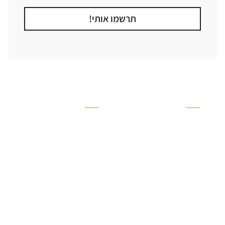
תרשמו אותי!
קטגוריה
אזור בבית
קרניזים ופנלים
מקלחת
פסיפסים
ריצוף חוץ
בריקים
בריכה
ברזים יועם
איזורים רטובים
אריחי קרמיקה - אריחי
שירותים ומקלחת
פורצלן
חדר שינה
אריחי טרקוטה
סלון
אריחי בטון
מטבח