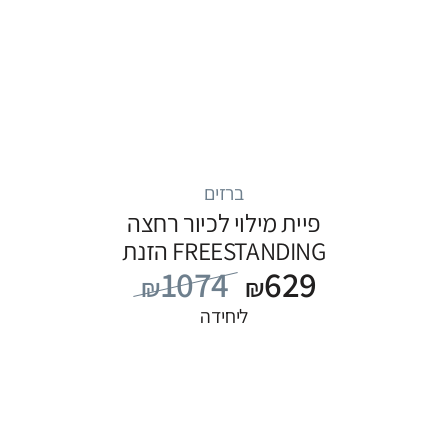
ברזים
פיית מילוי לכיור רחצה
FREESTANDING הזנת
1074
629
מים מהרצפה, סדרה
₪
₪
FLOW: לבן
ליחידה