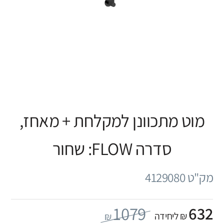
מוט מתכוונן למקלחת + מאחז,
סדרה FLOW: שחור
מק"ט 4129080
1079
632
₪ ליחידה
₪