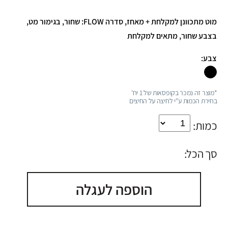
מוט מתכוונן למקלחת + מאחז, סדרה FLOW: שחור, בגימור מט,
בצבע שחור, מתאים למקלחת
צבע:
*מוצר זה נמכר בקופסאות של 1 יח'
בחירת הכמות ע"י לחיצה על החיצים
כמות:
סך הכל:
הוספה לעגלה