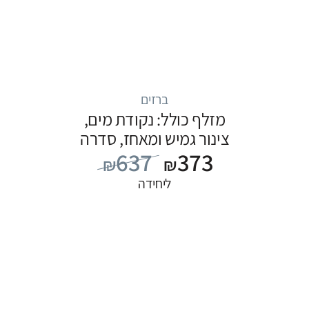
ברזים
מזלף כולל: נקודת מים,
צינור גמיש ומאחז, סדרה
637
373
FLOW: שחור
₪
₪
ליחידה