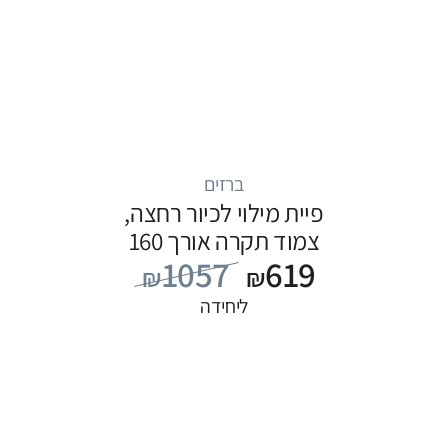
ברזים
פיית מילוי לכיור רחצה,
צמוד תקרה אורך 160
1057
619
ס”מ, סדרה FLOW: שחור
₪
₪
ליחידה