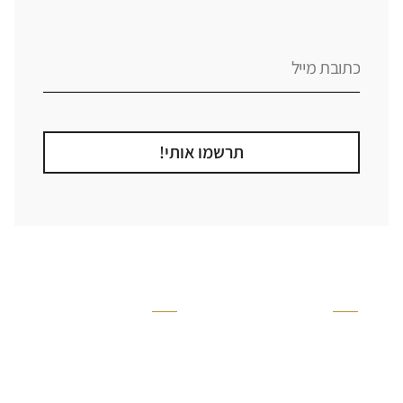
תרשמו אותי!
קטגוריה
אזור בבית
קרניזים ופנלים
מקלחת
פסיפסים
ריצוף חוץ
בריקים
בריכה