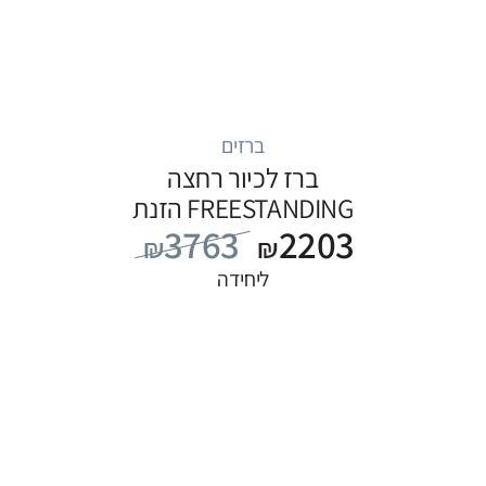
ברזים
ברז לכיור רחצה
FREESTANDING הזנת
3763
2203
מים מהרצפה, סדרה
₪
₪
FLOW: לבן
ליחידה