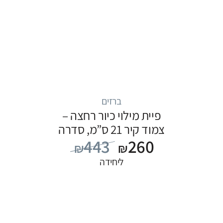
ברזים
פיית מילוי כיור רחצה –
צמוד קיר 21 ס”מ, סדרה
443
260
FLOW: כרום
₪
₪
ליחידה