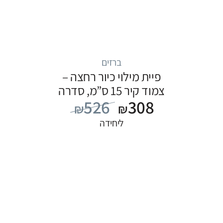
ברזים
פיית מילוי כיור רחצה –
צמוד קיר 15 ס”מ, סדרה
526
308
FLOW: שחור
₪
₪
ליחידה