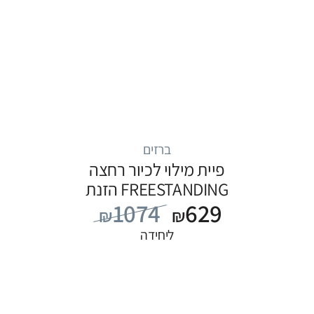
ברזים
פיית מילוי לכיור רחצה
FREESTANDING הזנת
1074
629
מים מהרצפה, סדרה
₪
₪
FLOW: שחור
ליחידה