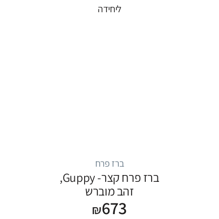
ליחידה
ברז פרח
ברז פרח קצר- Guppy,
זהב מוברש
673
₪