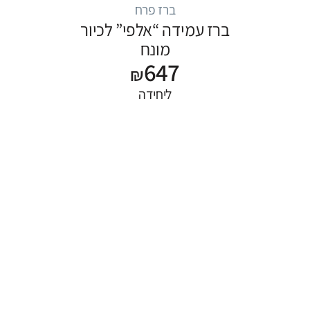
ברז פרח
ברז עמידה “אלפי” לכיור
מונח
647
₪
ליחידה