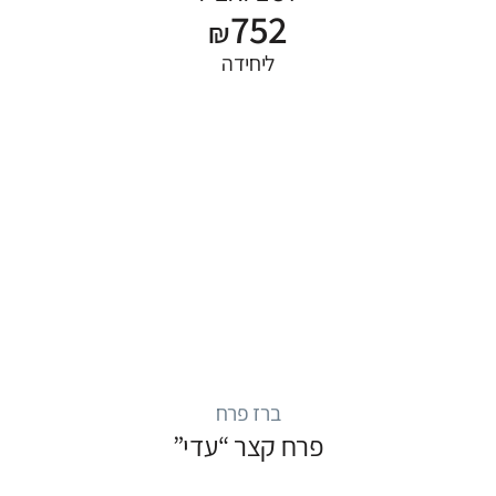
752
₪
ליחידה
ברז פרח
פרח קצר “עדי”