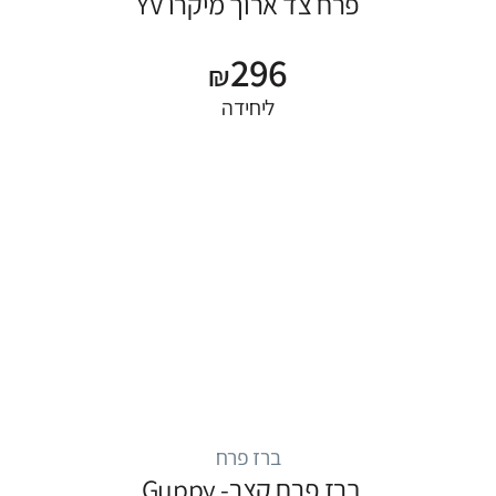
פרח צד ארוך מיקרו YV
296
₪
ליחידה
ברז פרח
ברז פרח קצר- Guppy,