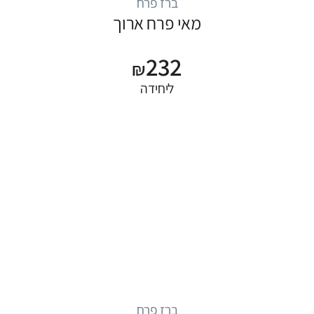
ברז פרח
מאי פרח ארוך
232
₪
ליחידה
ברז פרח