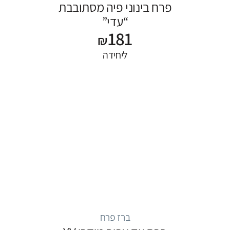
פרח בינוני פיה מסתובבת
“עדי”
181
₪
ליחידה
ברז פרח