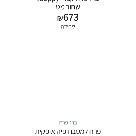
שחור מט
673
₪
ליחידה
ברז פרח
פרח למטבח פיה אופקית