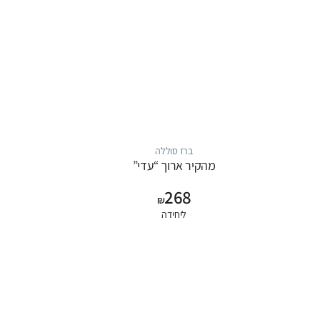
ברז סוללה
מהקיר ארוך “עדי”
268
₪
ליחידה