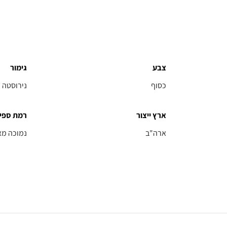
צבע
גימור
כסוף
נירוסטה
ארץ ייצור
רמת ספי
ארה"ב
נמוכה מא