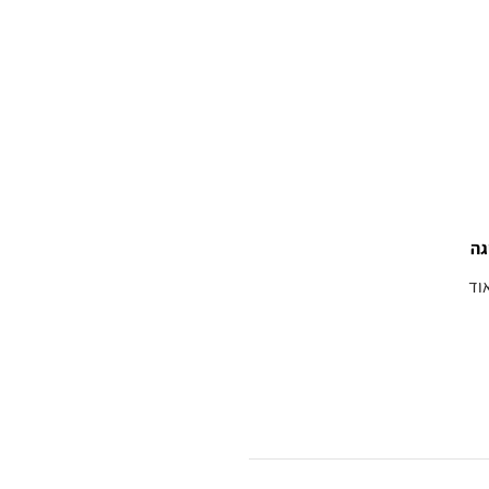
גה
וד