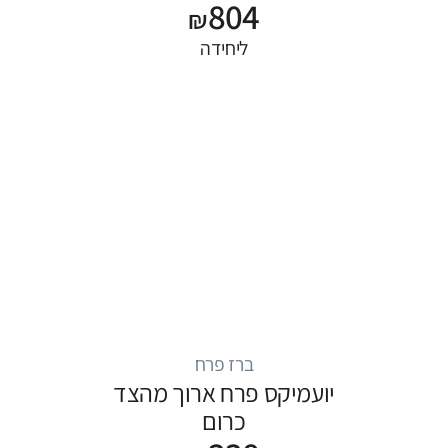
804
₪
ליחידה
ברז פרח
יועמיקס פרח ארוך מהצד
כרום