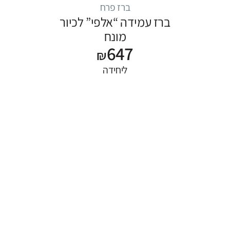
ברז פרח
ברז עמידה “אלפי” לכיור
מונח
647
₪
ליחידה