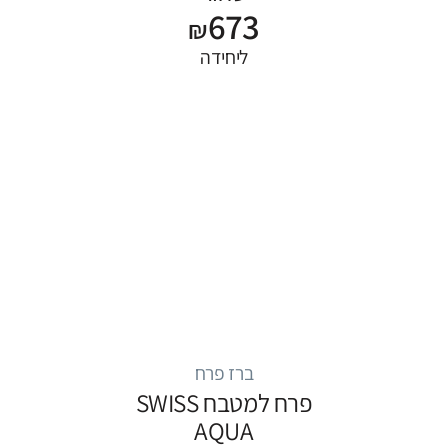
673
₪
ליחידה
ברז פרח
פרח למטבח SWISS
AQUA