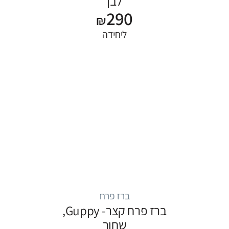
לבן
290
₪
ליחידה
ברז פרח
ברז פרח קצר- Guppy,
שחור