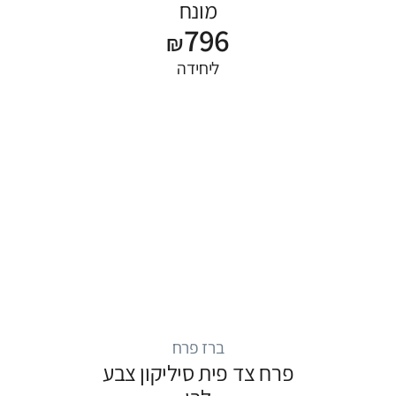
מונח
796
₪
ליחידה
ברז פרח
פרח צד פית סיליקון צבע