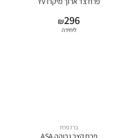
פרח צד ארוך מיקרו YV
296
₪
ליחידה
ברז פרח
פרח קצר גבוהה ASA