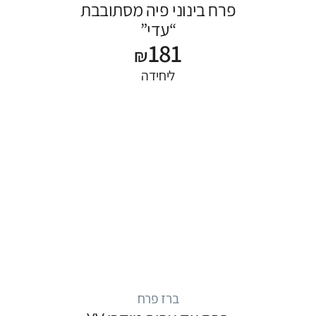
פרח בינוני פיה מסתובבת
“עדי”
181
₪
ליחידה
ברז פרח