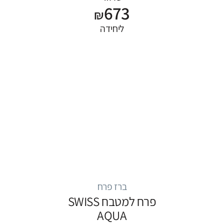
673
₪
ליחידה
ברז פרח
פרח למטבח SWISS
AQUA