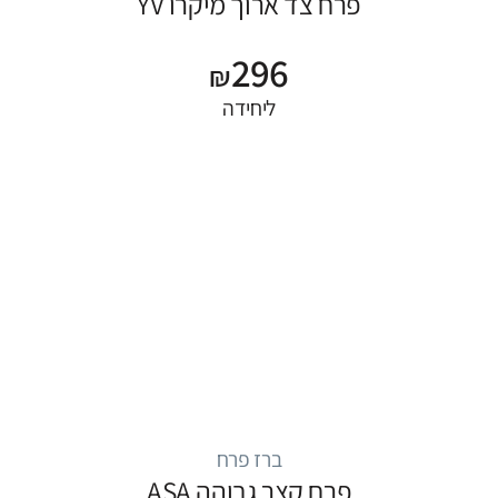
פרח צד ארוך מיקרו YV
296
₪
ליחידה
ברז פרח
פרח קצר גבוהה ASA