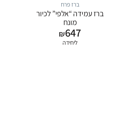
ברז פרח
ברז עמידה “אלפי” לכיור
מונח
647
₪
ליחידה