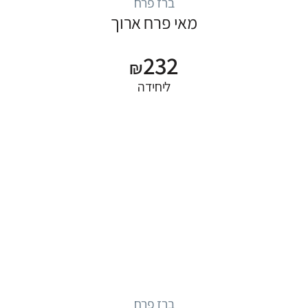
ברז פרח
מאי פרח ארוך
232
₪
ליחידה
ברז פרח