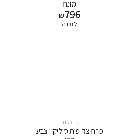
מונח
796
₪
ליחידה
ברז פרח
פרח צד פית סיליקון צבע