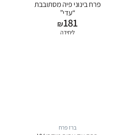
פרח בינוני פיה מסתובבת
“עדי”
181
₪
ליחידה
ברז פרח