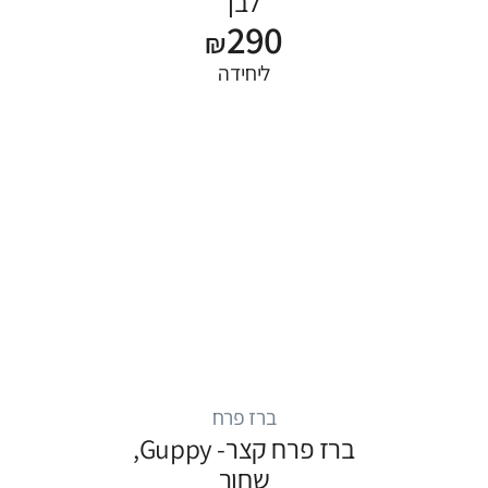
לבן
290
₪
ליחידה
ברז פרח
ברז פרח קצר- Guppy,
שחור