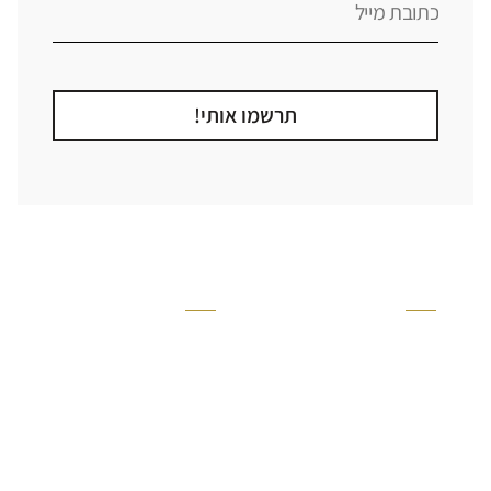
תרשמו אותי!
קטגוריה
אזור בבית
קרניזים ופנלים
מקלחת
פסיפסים
ריצוף חוץ
בריקים
בריכה
ברזים יועם
איזורים רטובים
אריחי קרמיקה - אריחי
שירותים ומקלחת