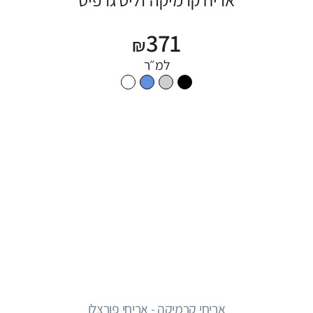
371
₪
למ״ר
אריחי קרמיקה - אריחי פורצלן