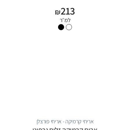
213
₪
למ״ר
אריחי קרמיקה - אריחי פורצלן
אריח קרמיקה זליס גרפיט