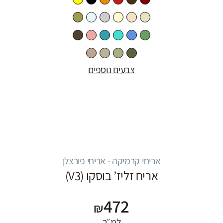
צבעים נוספים
אריחי קרמיקה - אריחי פורצלן
אריח זליז’ בוסקו (V3)
472
₪
למ״ר