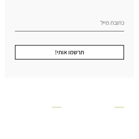
תרשמו אותי!
קטגוריה
אזור בבית
קרניזים ופנלים
מקלחת
פסיפסים
ריצוף חוץ
בריקים
בריכה