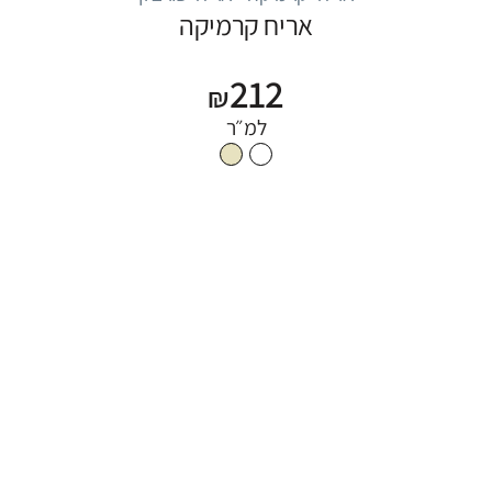
אריח קרמיקה
212
₪
למ״ר