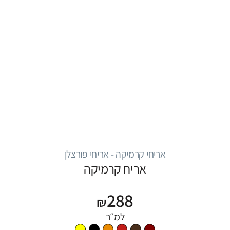
אריחי קרמיקה - אריחי פורצלן
אריח קרמיקה
288
₪
למ״ר