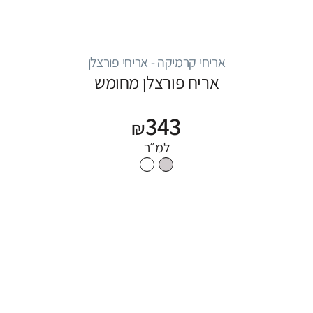
אריחי קרמיקה - אריחי פורצלן
אריח פורצלן מחומש
343
₪
למ״ר