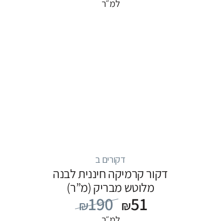
למ״ר
דקורים ב
דקור קרמיקה חיננית לבנה
מלוטש מבריק (מ”ר)
190
51
₪
₪
למ״ר