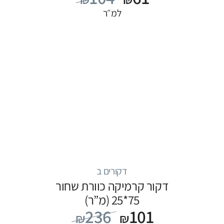
למ״ר
דקורים ב
דקור קרמיקה כוורת שחור
75*25 (מ”ר)
236
101
₪
₪