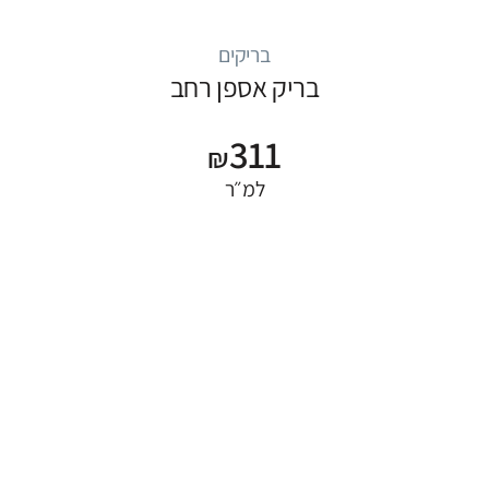
בריקים
בריק אספן רחב
311
₪
למ״ר