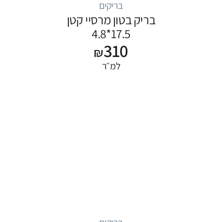
בריקים
בריק בטון מרסיי קטן
17.5*4.8
310
₪
למ״ר