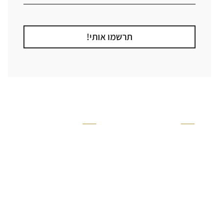
תרשמו אותי!
קטגוריה
אזור בבית
קרניזים ופנלים
מקלחת
פסיפסים
ריצוף חוץ
בריקים
בריכה
ברזים יועם
איזורים רטובים
אריחי קרמיקה - אריחי
שירותים ומקלחת
פורצלן
חדר שינה