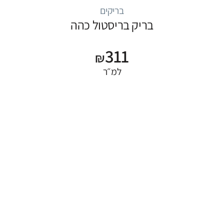
בריקים
בריק בריסטול כהה
311
₪
למ״ר