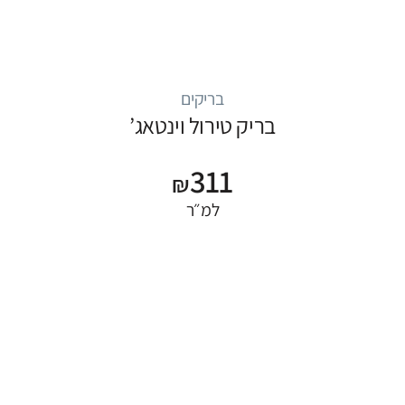
בריקים
בריק טירול וינטאג’
311
₪
למ״ר