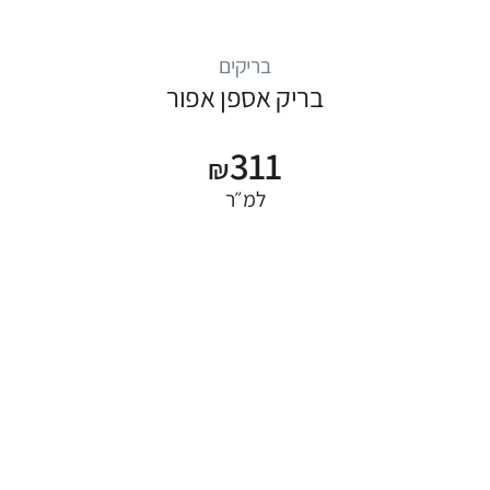
בריקים
בריק אספן אפור
311
₪
למ״ר