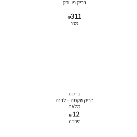
בריק ניו יורק
311
₪
למ״ר
בריקים
בריק שקמה – לבנה
מלאה
12
18.8cm*8.8cm*4.8cm
₪
ליחידה