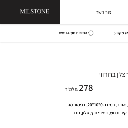
צור קשר
ש מקצוע
החזרות תוך 14 ימים
צלן ברודווי
278
₪ למ״ר
בריק פורצלן ברודווי, בצבע חום, אפור, במידה 0*10*20, בגימור מט.
קירות חוץ, ריצוף חוץ, סלון, חדר