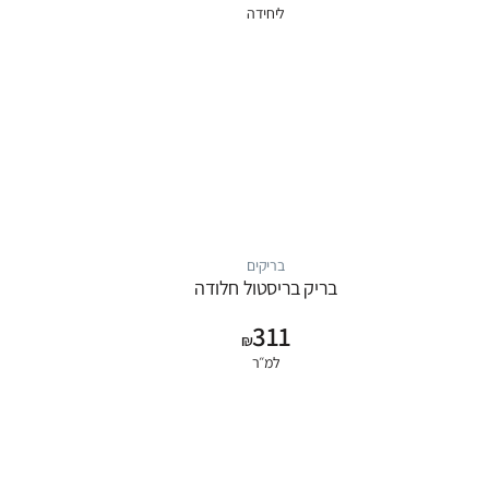
ליחידה
בריקים
בריק בריסטול חלודה
311
₪
למ״ר