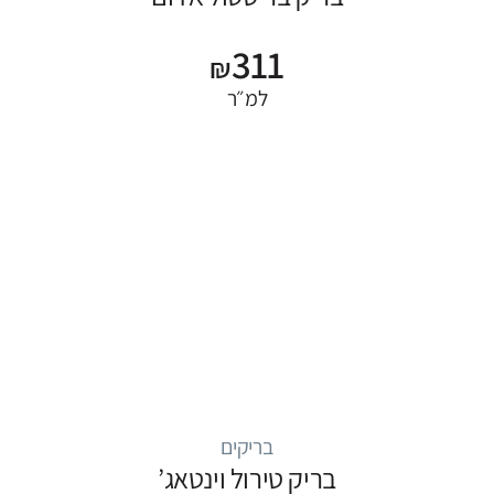
311
₪
למ״ר
בריקים
בריק טירול וינטאג’