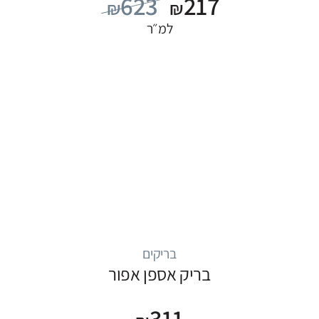
623
217
₪
₪
למ״ר
בריקים
בריק אספן אפור
311