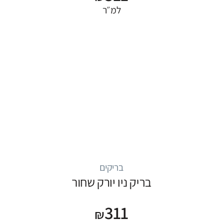
למ״ר
בריקים
בריק ניו יורק שחור
311
₪