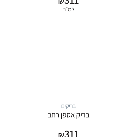
₪
למ״ר
בריקים
בריק אספן רחב
311
₪