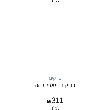
למ״ר
בריקים
בריק בריסטול כהה
311
₪
למ״ר