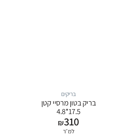
בריקים
בריק בטון מרסיי קטן
17.5*4.8
310
₪
למ״ר