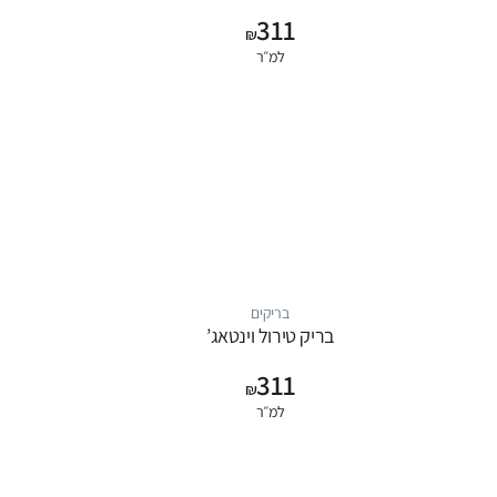
311
₪
למ״ר
בריקים
בריק טירול וינטאג’
311
₪
למ״ר