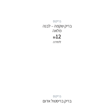
בריקים
בריק שקמה – לבנה
מלאה
12
18.8cm*8.8cm*4.8cm
₪
ליחידה
בריקים
בריק בריסטול אדום