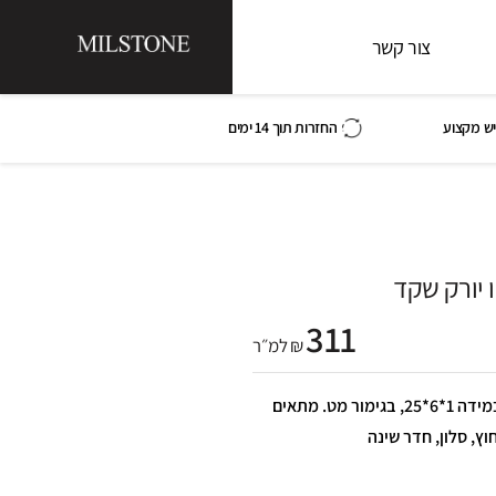
צור קשר
ש מקצוע
החזרות תוך 14 ימים
ו יורק שקד
311
₪ למ״ר
בריק ניו יורק שקד, בצבע חום, במידה 1*6*25, בגימור מט. מתאים
חוץ, סלון, חדר שינה