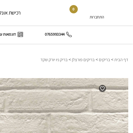
0
רכישת אונלי
התחברות
0765993344
דוגמאות ע
>
>
>
דף הבית
בריקים
בריקים פורצלן
בריק ניו יורק שקד