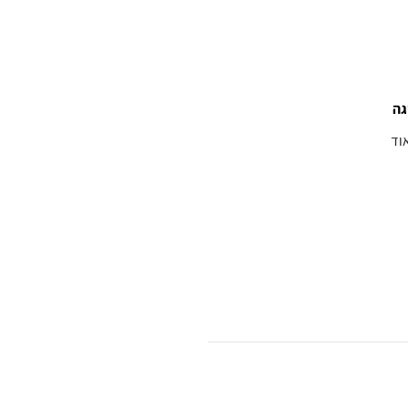
גה
וד