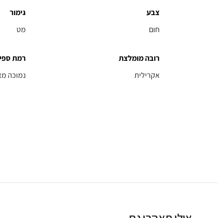
צבע
גימור
חום
מט
רובה מומלצת
רמת ספי
אקרילית
נמוכה מא
אולי תאהבו גם