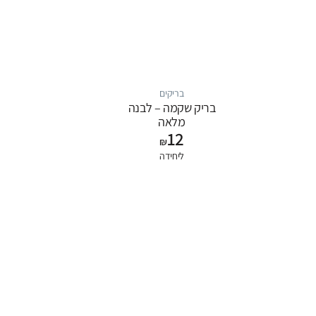
בריקים
בריק שקמה – לבנה
מלאה
12
18.8cm*8.8cm*4.8cm
₪
ליחידה