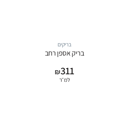
בריקים
בריק אספן רחב
311
₪
למ״ר