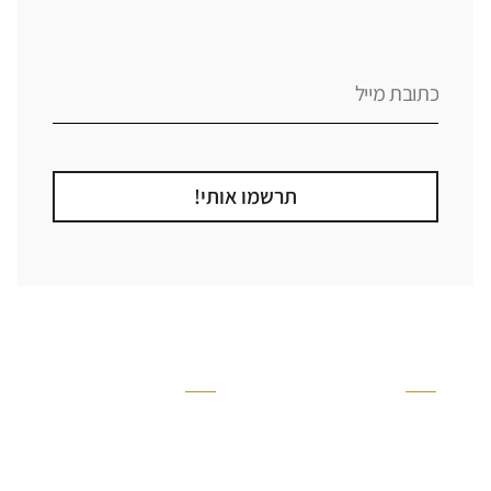
תרשמו אותי!
קטגוריה
אזור בבית
קרניזים ופנלים
מקלחת
פסיפסים
ריצוף חוץ
בריקים
בריכה