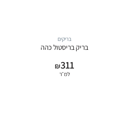
בריקים
בריק בריסטול כהה
311
₪
למ״ר