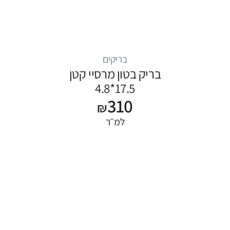
בריקים
בריק בטון מרסיי קטן
17.5*4.8
310
₪
למ״ר