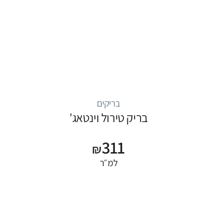
בריקים
בריק טירול וינטאג’
311
₪
למ״ר