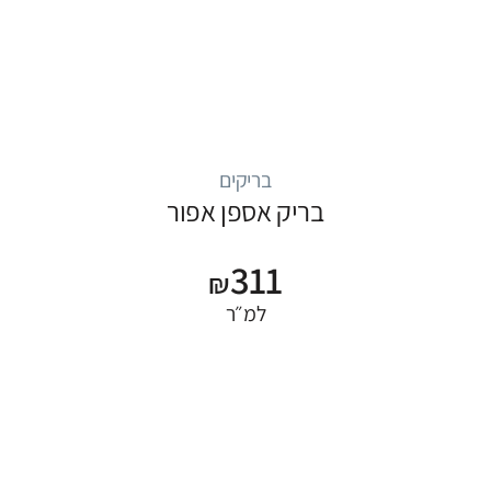
בריקים
בריק אספן אפור
311
₪
למ״ר