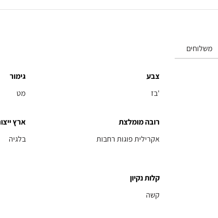
משלוחים
צבע
גימור
בז'
מט
רובה מומלצת
ארץ ייצור
אקרילית פוגות רחבות
בלגיה
קלות נקיון
קשה