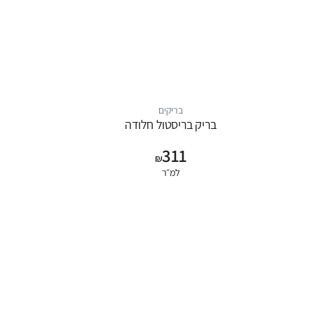
בריקים
בריק בריסטול חלודה
311
₪
למ״ר