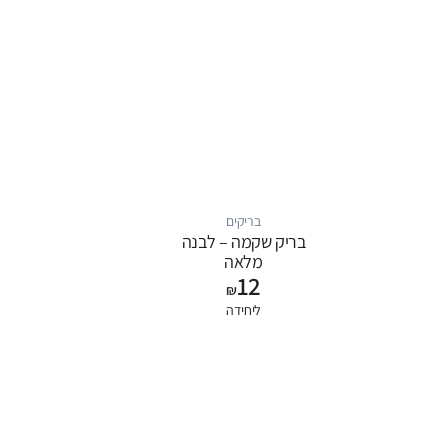
בריקים
בריק שקמה – לבנה
מלאה
12
18.8cm*8.8cm*4.8cm
₪
ליחידה