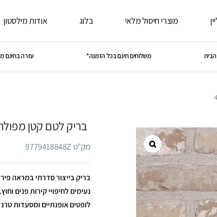
ין
מוצרי חיסול מלאי
בלוג
אודות מילסטון
הבית
משלוחים חינם בכל הזמנה*
עזרה בחינם מ
בריק לטם קטן מפולח חזית צר
מק"ט 9779418848Z
בריק בייצור סדרתי במראה פירוק
נעימים לחיפויי קירות פנים וחו
לופטים אופנתיים ומסעדות טרנדיות., במי