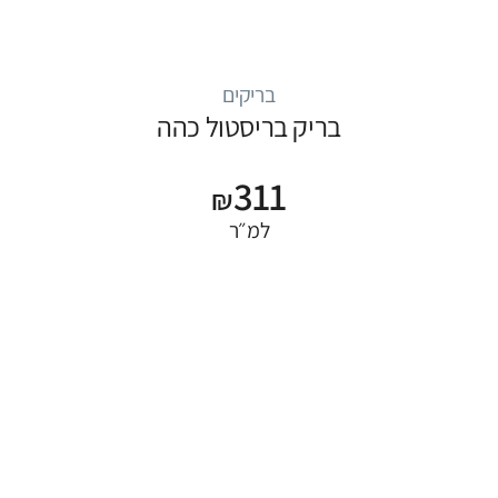
בריקים
בריק בריסטול כהה
311
₪
למ״ר