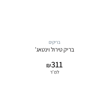
בריקים
בריק טירול וינטאג’
311
₪
למ״ר