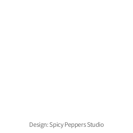
משלוחים והחזרות
צור קשר
מפת אתר
מילסטון חומרי ניקוי
הצהרת נגישות
אתר מאובטח
כל הזכויות שמורות ל- 2026 ©
Design: Spicy Peppers Studio