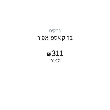
בריקים
בריק אספן אפור
311
₪
למ״ר