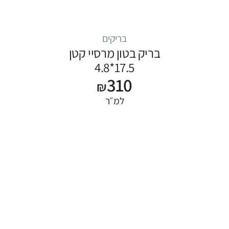
בריקים
בריק בטון מרסיי קטן
17.5*4.8
310
₪
למ״ר