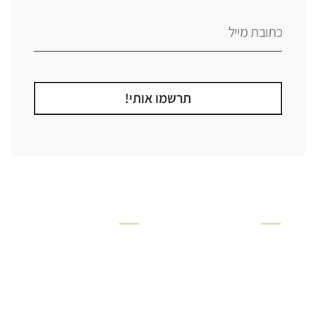
תרשמו אותי!
קטגוריה
אזור בבית
קרניזים ופנלים
מקלחת
פסיפסים
ריצוף חוץ
בריקים
בריכה
ברזים יועם
איזורים רטובים