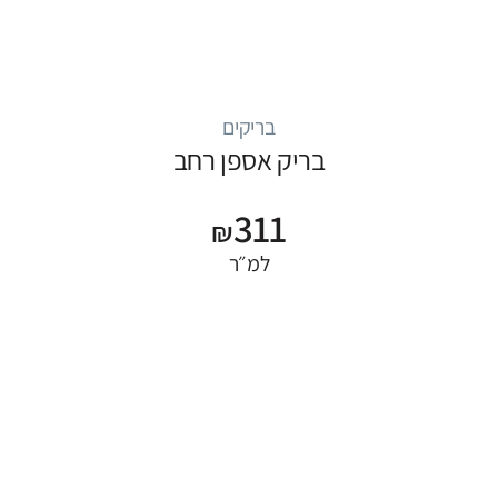
בריקים
בריק אספן רחב
311
₪
למ״ר