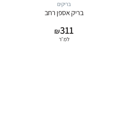
בריקים
בריק אספן רחב
311
₪
למ״ר