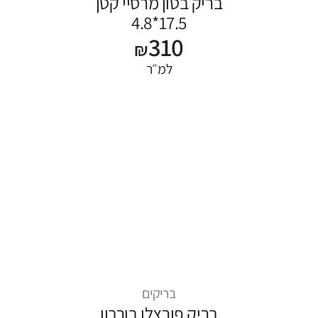
בריק בטון מרסיי קטן
17.5*4.8
310
₪
למ״ר
בריקים
בריק פורצלן בורבון