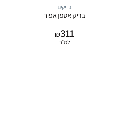
בריקים
בריק אספן אפור
311
₪
למ״ר