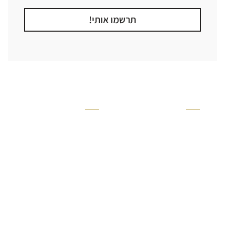
תרשמו אותי!
קטגוריה
אזור בבית
קרניזים ופנלים
מקלחת
פסיפסים
ריצוף חוץ
בריקים
בריכה
ברזים יועם
איזורים רטובים
אריחי קרמיקה - אריחי
שירותים ומקלחת
פורצלן
חדר שינה
אריחי טרקוטה
סלון
אריחי בטון
מטבח