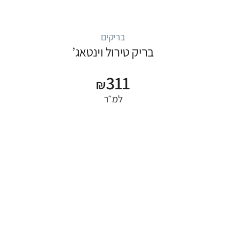
בריקים
בריק טירול וינטאג’
311
₪
למ״ר