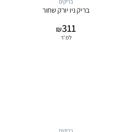
בריקים
בריק ניו יורק שחור
311
₪
למ״ר
בריקים