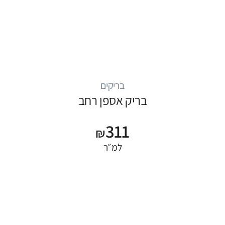
בריקים
בריק אספן רחב
311
₪
למ״ר