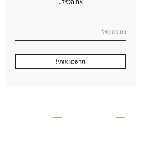
את המייל..
תרשמו אותי!
קטגוריה
אזור בבית
קרניזים ופנלים
מקלחת
פסיפסים
ריצוף חוץ