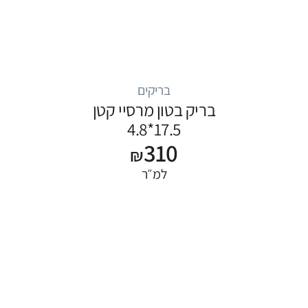
בריקים
בריק בטון מרסיי קטן
17.5*4.8
310
₪
למ״ר