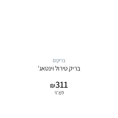
בריקים
בריק טירול וינטאג’
311
₪
למ״ר