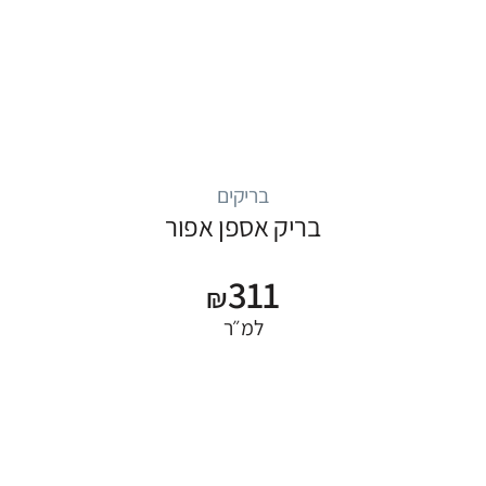
בריקים
בריק אספן אפור
311
₪
למ״ר