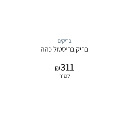
בריקים
בריק בריסטול כהה
311
₪
למ״ר