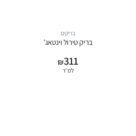
בריקים
בריק טירול וינטאג’
311
₪
למ״ר