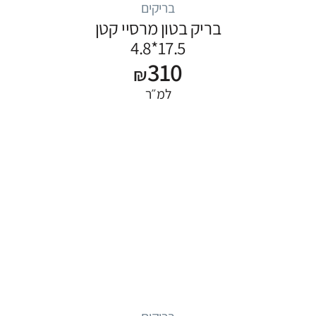
בריקים
בריק בטון מרסיי קטן
17.5*4.8
310
₪
למ״ר