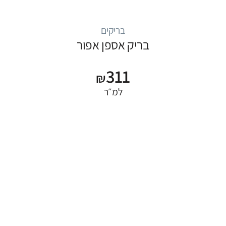
בריקים
בריק אספן אפור
311
₪
למ״ר