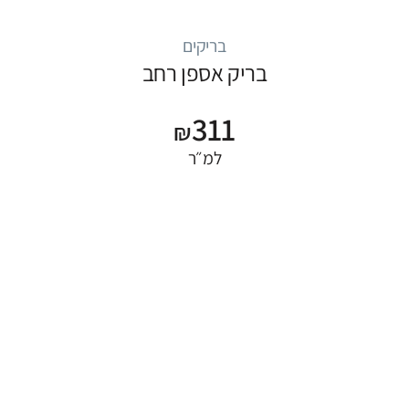
בריקים
בריק אספן רחב
311
₪
למ״ר