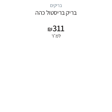
בריקים
בריק בריסטול כהה
311
₪
למ״ר