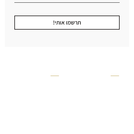
תרשמו אותי!
קטגוריה
אזור בבית
קרניזים ופנלים
מקלחת
פסיפסים
ריצוף חוץ
בריקים
בריכה
ברזים יועם
איזורים רטובים
אריחי קרמיקה - אריחי
שירותים ומקלחת
פורצלן
חדר שינה