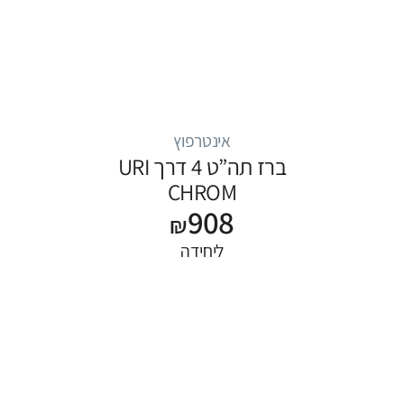
אינטרפוץ
ברז תה”ט 4 דרך URI
CHROM
908
₪
ליחידה