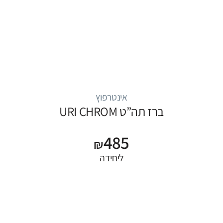
אינטרפוץ
ברז תה”ט URI CHROM
485
₪
ליחידה