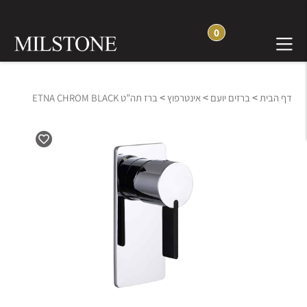
0
>
>
>
דף הבית
ברזים יועם
אינטרפוץ
ברז תה”ט ETNA CHROM BLACK