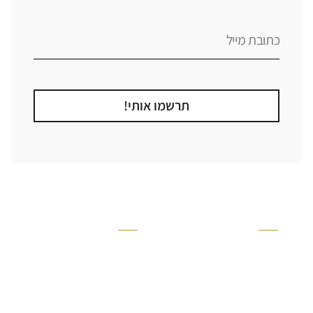
תרשמו אותי!
קטגוריה
אזור בבית
קרניזים ופנלים
מקלחת
פסיפסים
ריצוף חוץ
בריקים
בריכה
ברזים יועם
איזורים רטובים