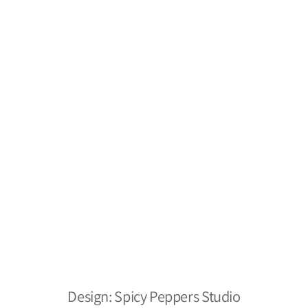
מילסטון חומרי ניקוי
תקנון
משלוחים והחזרות
צור קשר
מפת אתר
מילסטון חומרי ניקוי
הצהרת נגישות
אתר מאובטח
כל הזכויות שמורות ל- 2026 ©
Design: Spicy Peppers Studio