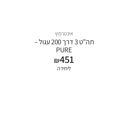
אינטרפוץ
תה”ט 3 דרך 200 עגול –
PURE
451
₪
ליחידה