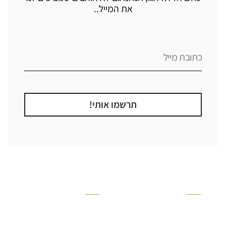
את המייל..
תרשמו אותי!
קטגוריה
אזור בבית
קרניזים ופנלים
מקלחת
פסיפסים
ריצוף חוץ