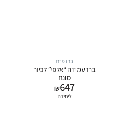
ברז פרח
ברז עמידה “אלפי” לכיור
מונח
647
₪
ליחידה