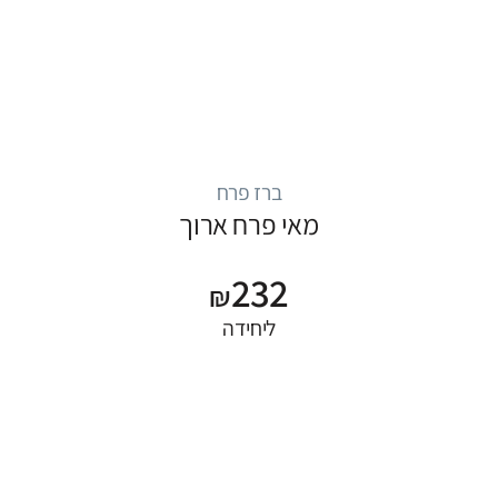
ברז פרח
מאי פרח ארוך
232
₪
ליחידה