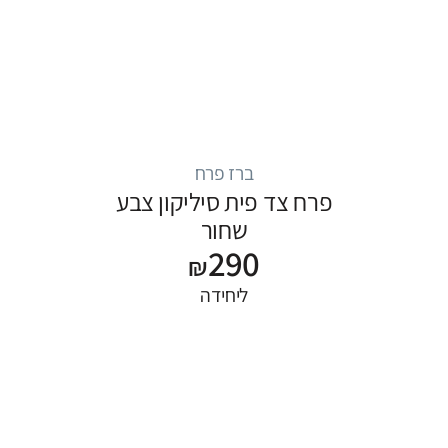
ברז פרח
פרח צד פית סיליקון צבע
שחור
290
₪
ליחידה