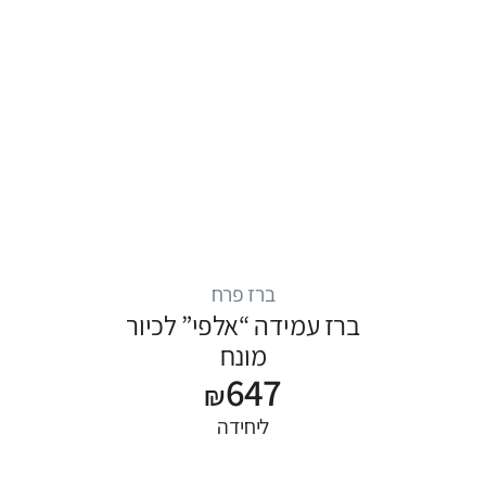
ברז פרח
ברז עמידה “אלפי” לכיור
מונח
647
₪
ליחידה