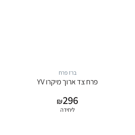
ברז פרח
פרח צד ארוך מיקרו YV
296
₪
ליחידה