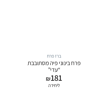
ברז פרח
פרח בינוני פיה מסתובבת
“עדי”
181
₪
ליחידה