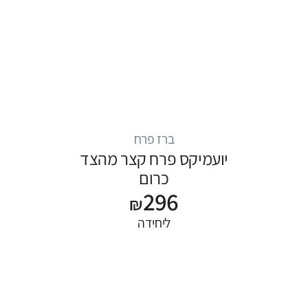
ברז פרח
יועמיקס פרח קצר מהצד
כרום
296
₪
ליחידה