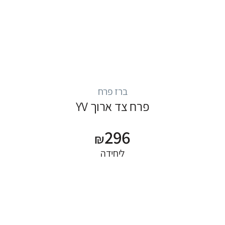
ברז פרח
פרח צד ארוך YV
296
₪
ליחידה