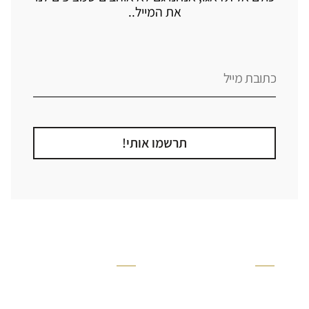
את המייל..
תרשמו אותי!
קטגוריה
אזור בבית
קרניזים ופנלים
מקלחת
פסיפסים
ריצוף חוץ