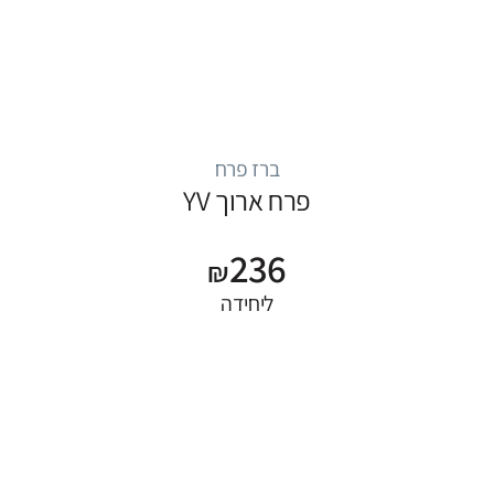
ברז פרח
פרח ארוך YV
236
₪
ליחידה