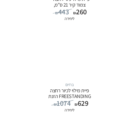
צמוד קיר 21 ס”מ,
443
260
סדרה FLOW: כרום
₪
₪
ליחידה
ברזים
פיית מילוי לכיור רחצה
FREESTANDING הזנת
1074
629
מים מהרצפה, סדרה
₪
₪
FLOW: שחור
ליחידה