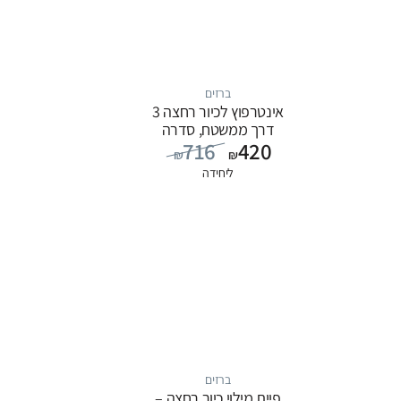
ברזים
אינטרפוץ לכיור רחצה 3
דרך ממשטח, סדרה
716
420
FLOW: כרום
₪
₪
ליחידה
ברזים
פיית מילוי כיור רחצה –