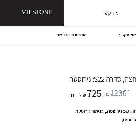
צור קשר
איש מקצוע
החזרות תוך 14 ימים
ה S22: נירוסטה
725
1236
₪
₪ ליחידה
ברז פרח נמוך לכיור רחצה, סדרה S22: נירוסטה., בגימור נירוסטה,
רותים,