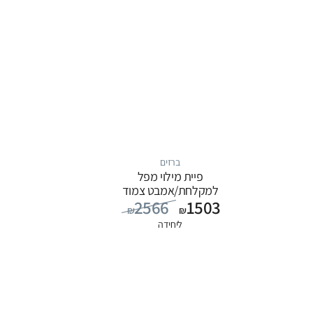
ברזים
פיית מילוי מפל
למקלחת/אמבט צמוד
2566
1503
קיר, סדרה ITAP: כרום
₪
₪
ליחידה