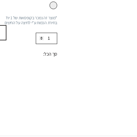
*מוצר זה נמכר בקופסאות של 1 יח'
בחירת הכמות ע"י לחיצה על החיצים
כמות
של
ברז
סך הכל:
פרח
נמוך
לכיור
רחצה,
סדרה
S22:
נירוסטה