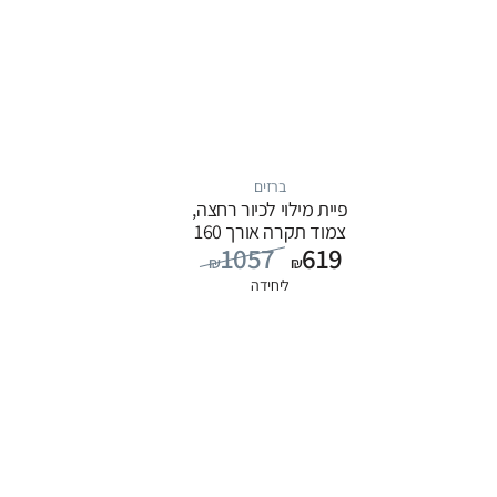
ברזים
פיית מילוי לכיור רחצה,
צמוד תקרה אורך 160
1057
619
ס”מ, סדרה FLOW:
₪
₪
שחור
ליחידה