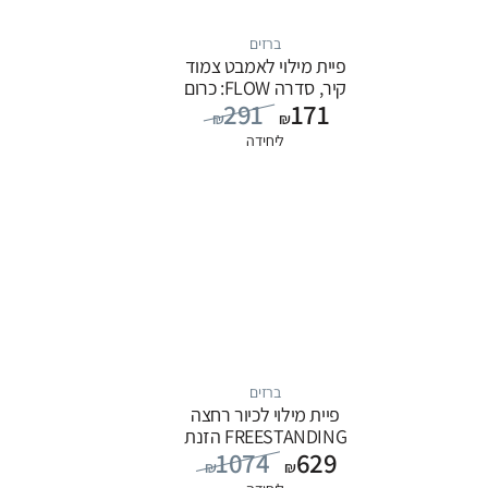
ברזים
פיית מילוי לאמבט צמוד
קיר, סדרה FLOW: כרום
291
171
₪
₪
ליחידה
ברזים
פיית מילוי לכיור רחצה
FREESTANDING הזנת
1074
629
מים מהרצפה, סדרה
₪
₪
FLOW: לבן