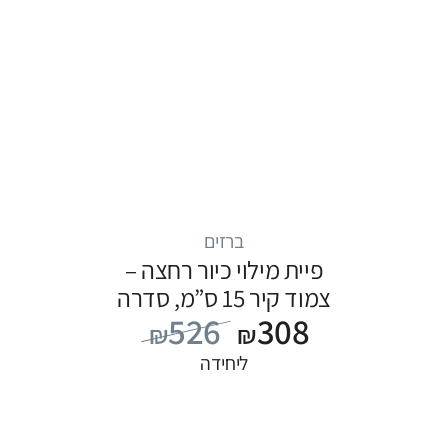
ברזים
פיית מילוי כיור רחצה –
צמוד קיר 15 ס”מ, סדרה
526
308
FLOW: שחור
₪
₪
ליחידה