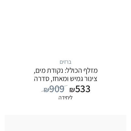
ברזים
מזלף הכולל: נקודת מים,
צינור גמיש ומאחז, סדרה
909
533
S22: נירוסטה
₪
₪
ליחידה