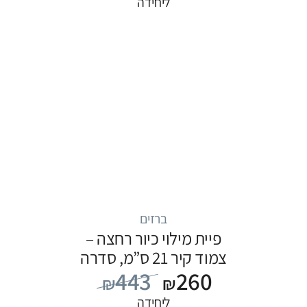
ליחידה
ברזים
פיית מילוי כיור רחצה –
צמוד קיר 21 ס”מ, סדרה
443
260
FLOW: כרום
₪
₪
ליחידה