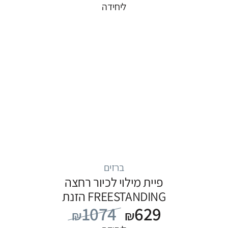
ליחידה
ברזים
פיית מילוי לכיור רחצה
FREESTANDING הזנת
1074
629
מים מהרצפה, סדרה
₪
₪
FLOW: שחור