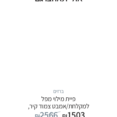
ברזים
פיית מילוי מפל
למקלחת/אמבט צמוד קיר,
2566
1503
סדרה ITAP: כרום
₪
₪