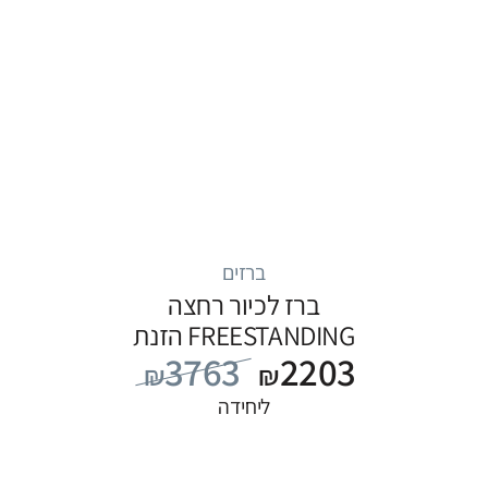
ברזים
ברז לכיור רחצה
FREESTANDING הזנת
3763
2203
מים מהרצפה, סדרה
₪
₪
FLOW: לבן
ליחידה