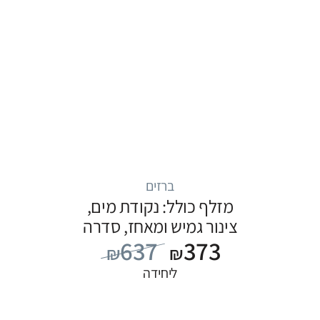
ברזים
מזלף כולל: נקודת מים,
צינור גמיש ומאחז, סדרה
637
373
FLOW: שחור
₪
₪
ליחידה