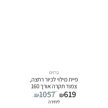
ברזים
פיית מילוי לכיור רחצה,
צמוד תקרה אורך 160
1057
619
ס”מ, סדרה FLOW: שחור
₪
₪
ליחידה