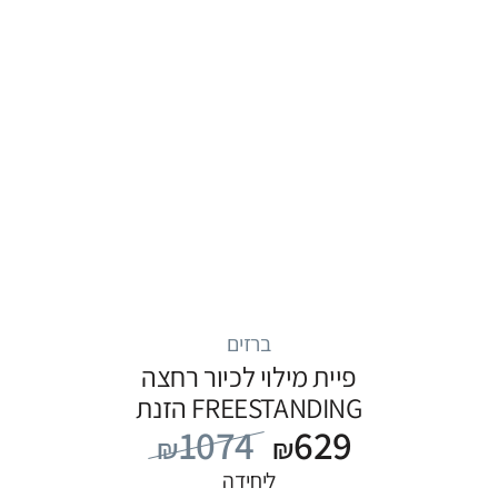
ברזים
פיית מילוי לכיור רחצה
FREESTANDING הזנת
1074
629
מים מהרצפה, סדרה
₪
₪
FLOW: לבן
ליחידה