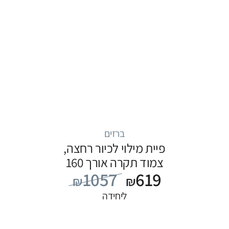
ברזים
פיית מילוי לכיור רחצה,
צמוד תקרה אורך 160
1057
619
ס”מ, סדרה FLOW: שחור
₪
₪
ליחידה