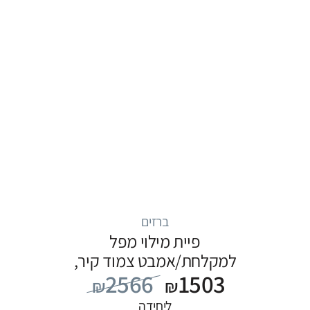
ברזים
פיית מילוי מפל
למקלחת/אמבט צמוד קיר,
2566
1503
סדרה ITAP: כרום
₪
₪
ליחידה