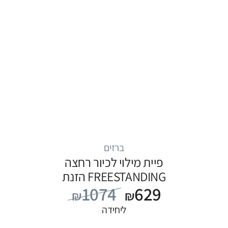
ברזים
פיית מילוי לכיור רחצה
FREESTANDING הזנת
1074
629
מים מהרצפה, סדרה
₪
₪
FLOW: שחור
ליחידה