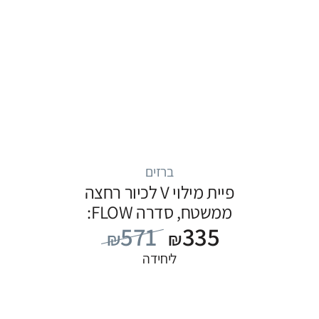
ברזים
פיית מילוי V לכיור רחצה
ממשטח, סדרה FLOW:
571
335
שחור
₪
₪
ליחידה