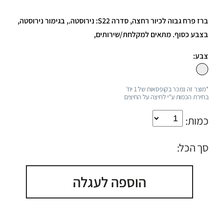
ברז פרח גבוה לכיור רחצה, סדרה S22: נירוסטה., בגימור נירוסטה,
בצבע כסוף. מתאים למקלחת/שירותים,
צבע:
*מוצר זה נמכר בקופסאות של 1 יח'
בחירת הכמות ע"י לחיצה על החיצים
כמות:
סך הכל:
הוספה לעגלה