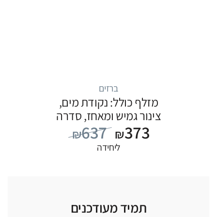
ברזים
מזלף כולל: נקודת מים,
צינור גמיש ומאחז, סדרה
637
373
FLOW: שחור
₪
₪
ליחידה
תמיד מעודכנים