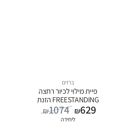
ברזים
פיית מילוי לכיור רחצה
FREESTANDING הזנת
1074
629
מים מהרצפה, סדרה
₪
₪
FLOW: לבן
ליחידה