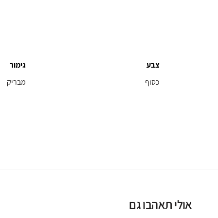
צבע
גימור
כסוף
מבריק
אולי תאהבו גם