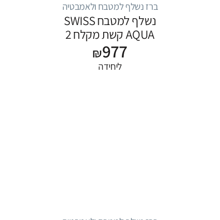
ברז נשלף למטבח ולאמבטיה
נשלף למטבח SWISS
AQUA קשת מקלח 2
977
מצבים משולב שחור
₪
ליחידה