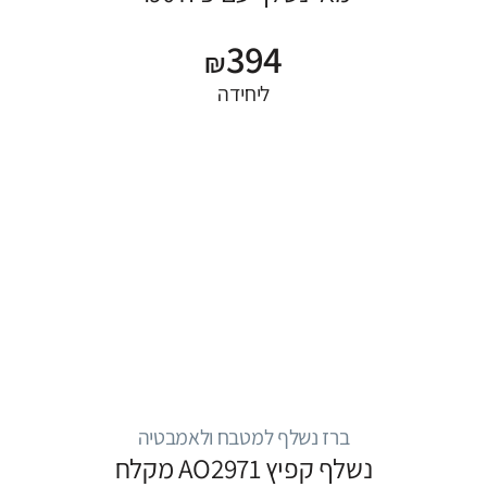
394
₪
ליחידה
ברז נשלף למטבח ולאמבטיה
נשלף קפיץ AO2971 מקלח