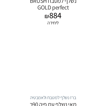
נשלף למטבח BRUSH
GOLD perfect
884
₪
ליחידה
ברז נשלף למטבח ולאמבטיה
מאי נשלף עם פיה 90ר