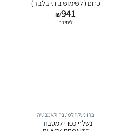
כרום ( לשימוש ביתי בלבד )
941
₪
ליחידה
ברז נשלף למטבח ולאמבטיה
נשלף כפרי למטבח –