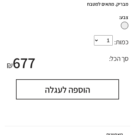
מבריק. מתאים למטבח
צבע:
כמות:
677
סך הכל:
₪
הוספה לעגלה
מאפיינים