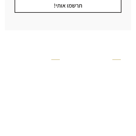
תרשמו אותי!
קטגוריה
אזור בבית
קרניזים ופנלים
מקלחת
פסיפסים
ריצוף חוץ
בריקים
בריכה
ברזים יועם
איזורים רטובים
אריחי קרמיקה - אריחי
שירותים ומקלחת
פורצלן
חדר שינה
אריחי טרקוטה
סלון
אריחי בטון
מטבח