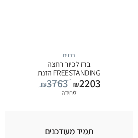
ברזים
ברז לכיור רחצה
FREESTANDING הזנת
3763
2203
מים מהרצפה, סדרה
₪
₪
FLOW: לבן
ליחידה
תמיד מעודכנים