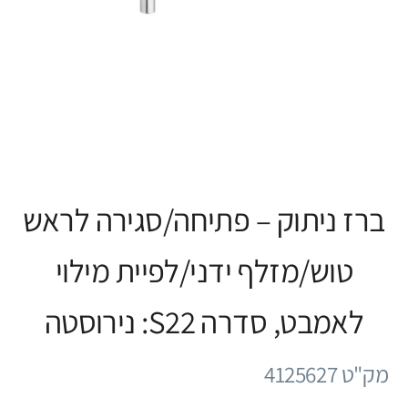
ברז ניתוק – פתיחה/סגירה לראש
טוש/מזלף ידני/לפיית מילוי
לאמבט, סדרה S22: נירוסטה
מק"ט 4125627