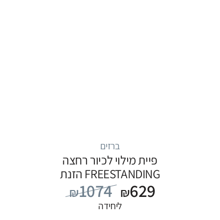
ברזים
פיית מילוי לכיור רחצה
FREESTANDING הזנת
1074
629
מים מהרצפה, סדרה
₪
₪
FLOW: שחור
ליחידה