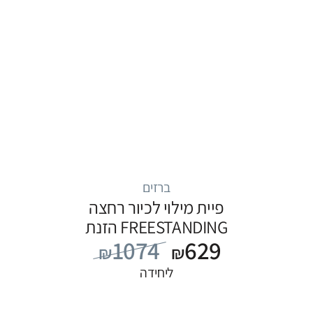
ברזים
פיית מילוי לכיור רחצה
FREESTANDING הזנת
1074
629
מים מהרצפה, סדרה
₪
₪
FLOW: לבן
ליחידה