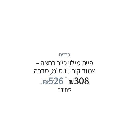
ברזים
פיית מילוי כיור רחצה –
צמוד קיר 15 ס”מ, סדרה
526
308
FLOW: שחור
₪
₪
ליחידה