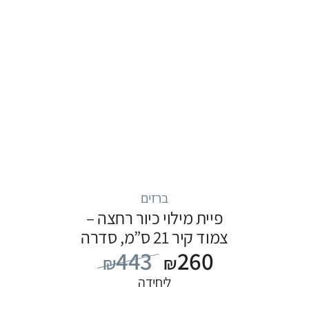
ברזים
פיית מילוי כיור רחצה –
צמוד קיר 21 ס”מ, סדרה
443
260
FLOW: כרום
₪
₪
ליחידה