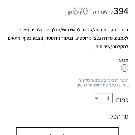
670
394
₪ ליחידה
₪
ברז ניתוק – פתיחה/סגירה לראש טוש/מזלף ידני/לפיית מילוי
לאמבט, סדרה S22: נירוסטה., בגימור נירוסטה, בצבע כסוף. מתאים
למקלחת/שירותים,
צבע:
*מוצר זה נמכר בקופסאות של 1 יח'
בחירת הכמות ע"י לחיצה על החיצים
כמות:
סך הכל: