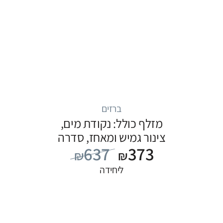
ברזים
מזלף כולל: נקודת מים,
צינור גמיש ומאחז, סדרה
637
373
FLOW: שחור
₪
₪
ליחידה