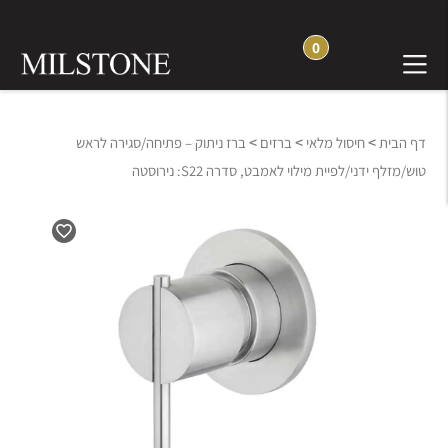
0
>
>
>
דף הבית
חיסול מלאי
ברזים
ברז ניתוק – פתיחה/סגירה לראש
טוש/מזלף ידני/לפיית מילוי לאמבט, סדרה S22: נירוסטה