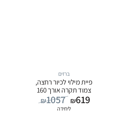
ברזים
פיית מילוי לכיור רחצה,
צמוד תקרה אורך 160
1057
619
ס”מ, סדרה FLOW: שחור
₪
₪
ליחידה