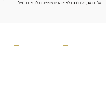
אל תדאגו, אנחנו גם לא אוהבים שמציפים לנו את המייל..
קטגוריה
אזור בבית
קרניזים ופנלים
מקלחת
פסיפסים
ריצוף חוץ
בריקים
בריכה
ברזים יועם
איזורים רטובים
אריחי קרמיקה - אריחי פורצלן
שירותים ומקלחת
אריחי טרקוטה
חדר שינה
אריחי בטון
סלון
אריחי אבן טבעית
מטבח
אביזרי אמבט
ריצוף
חיסול מלאי
חיפוי קירות חוץ
חיפוי קירות פנים
מקלחת ושירותים