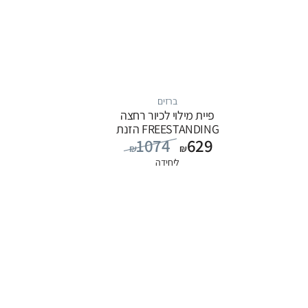
ברזים
פיית מילוי לכיור רחצה
FREESTANDING הזנת
1074
629
מים מהרצפה, סדרה
₪
₪
FLOW: לבן
ליחידה