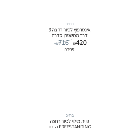
ברזים
אינטרפוץ לכיור רחצה 3
דרך ממשטח, סדרה
716
420
FLOW: כרום
₪
₪
ליחידה
ברזים
פיית מילוי לכיור רחצה
FREESTANDING הזנת