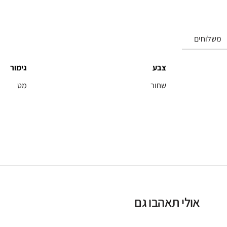
שחור
משלוחים
צבע
גימור
שחור
מט
אולי תאהבו גם