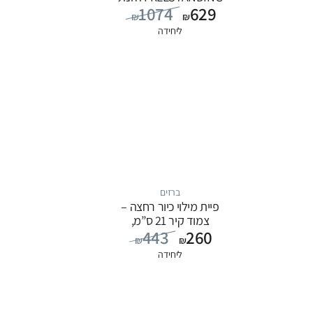
1074
629
מים מהרצפה, סדרה
₪
₪
FLOW: שחור
ליחידה
ברזים
פיית מילוי כיור רחצה –
צמוד קיר 21 ס”מ,
443
260
סדרה FLOW: כרום
₪
₪
ליחידה