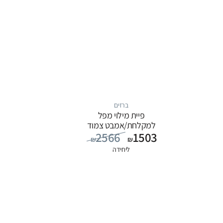
ברזים
פיית מילוי מפל
למקלחת/אמבט צמוד
2566
1503
קיר, סדרה ITAP: כרום
₪
₪
ליחידה