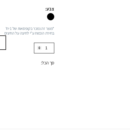
צבע:
*מוצר זה נמכר בקופסאות של 1 יח'
בחירת הכמות ע"י לחיצה על החיצים
כמות
של
ברז
סך הכל:
לכיור
רחצה
FREESTANDING
הזנת
מים
מהרצפה,
סדרה
FLOW: