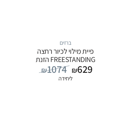
ברזים
פיית מילוי לכיור רחצה
FREESTANDING הזנת
1074
629
מים מהרצפה, סדרה
₪
₪
FLOW: לבן
ליחידה