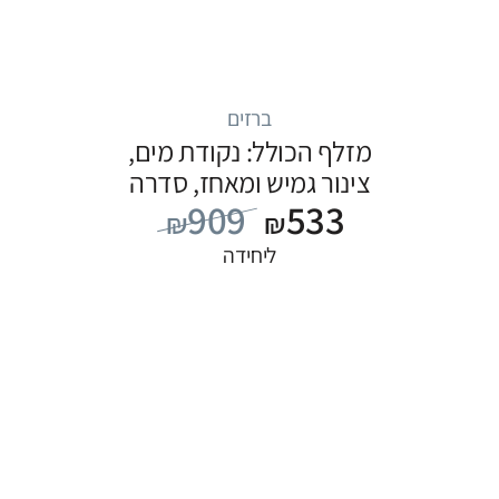
ברזים
מזלף הכולל: נקודת מים,
צינור גמיש ומאחז, סדרה
909
533
S22: נירוסטה
₪
₪
ליחידה