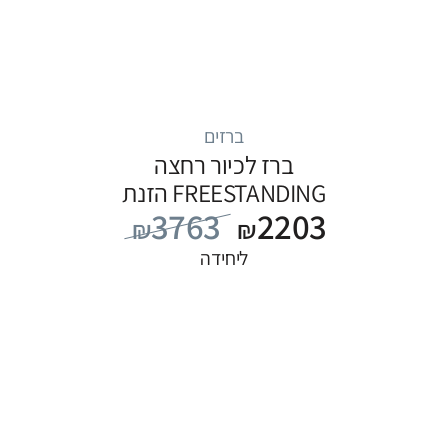
ברזים
ברז לכיור רחצה
FREESTANDING הזנת
3763
2203
מים מהרצפה, סדרה
₪
₪
FLOW: לבן
ליחידה