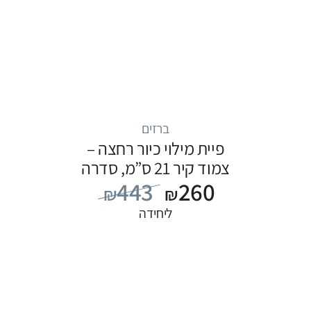
ברזים
פיית מילוי כיור רחצה –
צמוד קיר 21 ס”מ, סדרה
443
260
FLOW: כרום
₪
₪
ליחידה