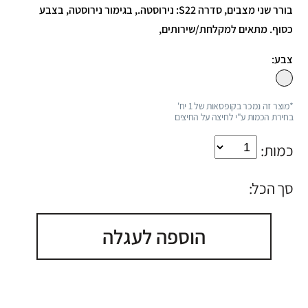
בורר שני מצבים, סדרה S22: נירוסטה., בגימור נירוסטה, בצבע
כסוף. מתאים למקלחת/שירותים,
צבע:
*מוצר זה נמכר בקופסאות של 1 יח'
בחירת הכמות ע"י לחיצה על החיצים
כמות:
סך הכל:
הוספה לעגלה