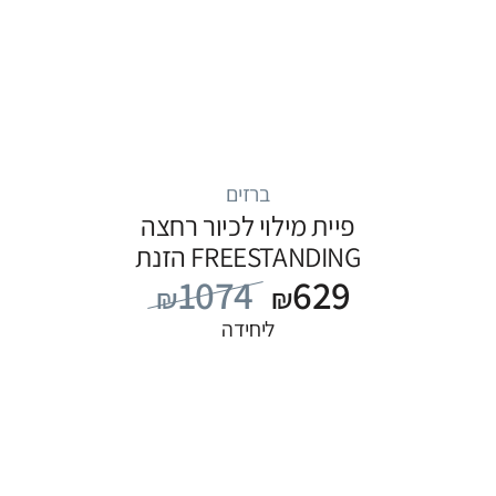
ברזים
פיית מילוי לכיור רחצה
FREESTANDING הזנת
1074
629
מים מהרצפה, סדרה
₪
₪
FLOW: שחור
ליחידה