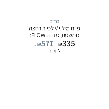
ברזים
פיית מילוי V לכיור רחצה
ממשטח, סדרה FLOW:
571
335
שחור
₪
₪
ליחידה