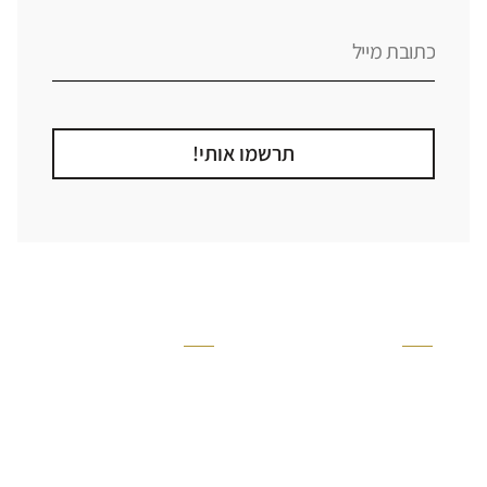
תרשמו אותי!
קטגוריה
אזור בבית
קרניזים ופנלים
מקלחת
פסיפסים
ריצוף חוץ
בריקים
בריכה
ברזים יועם
איזורים רטובים