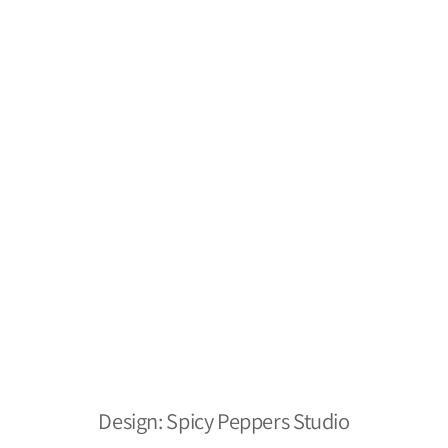
מילסטון חומרי ניקוי
תקנון
משלוחים והחזרות
צור קשר
מפת אתר
מילסטון חומרי ניקוי
הצהרת נגישות
אתר מאובטח
כל הזכויות שמורות ל- 2026 ©
Design: Spicy Peppers Studio