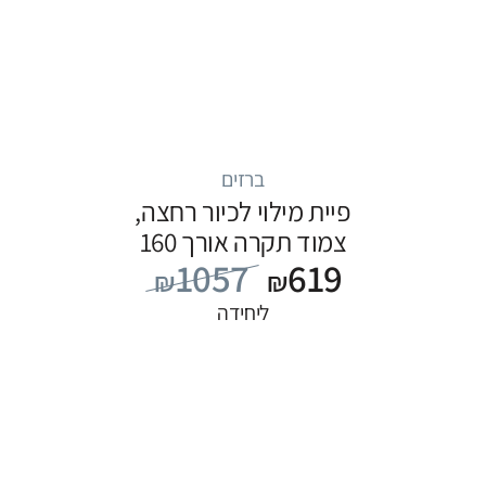
ברזים
פיית מילוי לכיור רחצה,
צמוד תקרה אורך 160
1057
619
ס”מ, סדרה FLOW: שחור
₪
₪
ליחידה