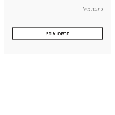
תרשמו אותי!
קטגוריה
אזור בבית
קרניזים ופנלים
מקלחת
פסיפסים
ריצוף חוץ
בריקים
בריכה
ברזים יועם
איזורים רטובים