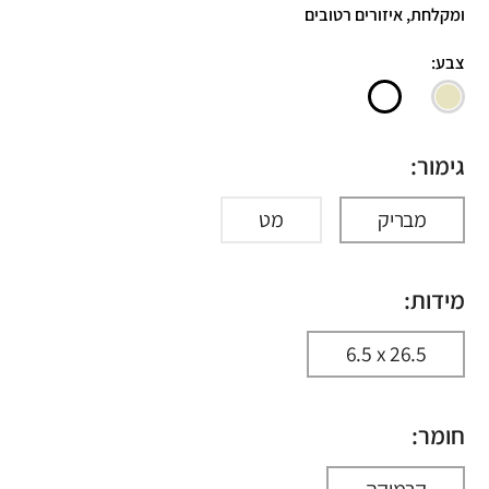
ומקלחת, איזורים רטובים
צבע:
גימור:
מבריק
מט
מידות:
6.5 x 26.5
חומר:
קרמיקה