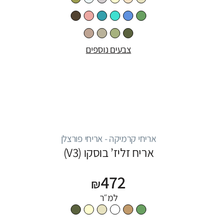
צבעים נוספים
אריחי קרמיקה - אריחי פורצלן
אריח זליז’ בוסקו (V3)
472
₪
למ״ר