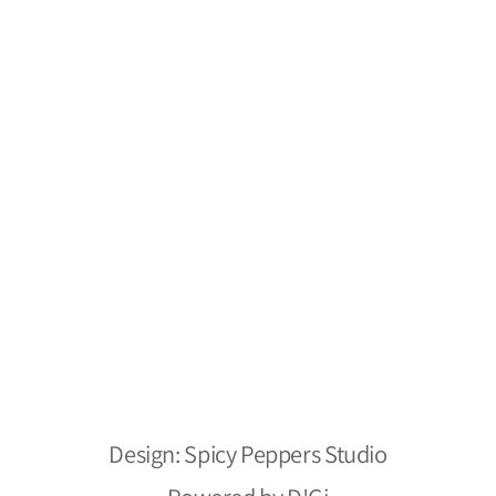
משלוחים והחזרות
צור קשר
מפת אתר
מילסטון חומרי ניקוי
הצהרת נגישות
אתר מאובטח
כל הזכויות שמורות ל- 2026 ©
Design: Spicy Peppers Studio