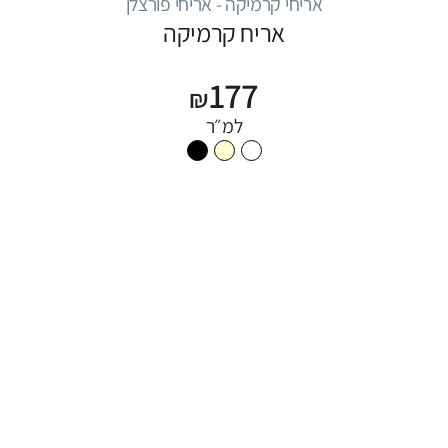
אריחי קרמיקה - אריחי פורצלן
אריח קרמיקה
177
₪
למ״ר