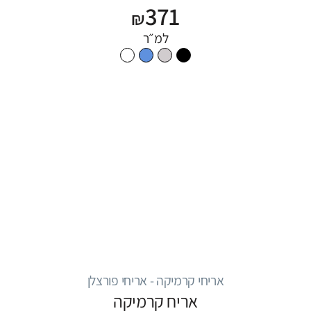
371
₪
למ״ר
אריחי קרמיקה - אריחי פורצלן
אריח קרמיקה