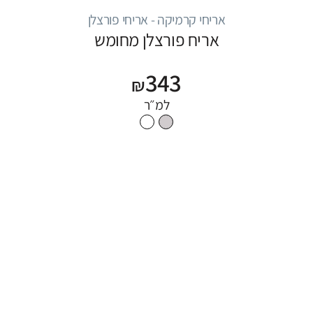
אריחי קרמיקה - אריחי פורצלן
אריח פורצלן מחומש
343
₪
למ״ר