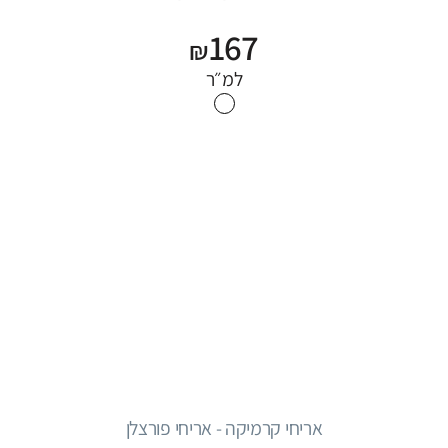
167
₪
למ״ר
אריחי קרמיקה - אריחי פורצלן