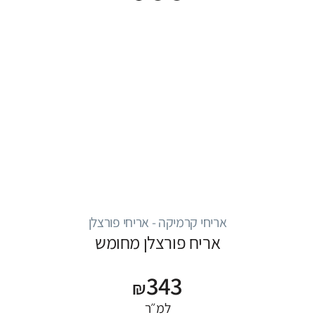
אריחי קרמיקה - אריחי פורצלן
אריח פורצלן מחומש
343
₪
למ״ר