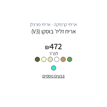
אריחי קרמיקה - אריחי פורצלן
אריח זליז’ בוסקו (V3)
472
₪
למ״ר
צבעים נוספים