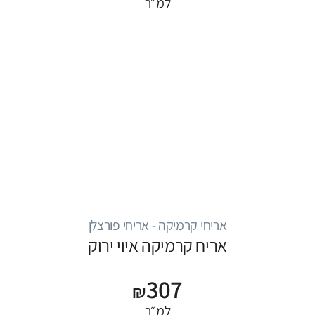
למ״ר
אריחי קרמיקה - אריחי פורצלן
אריח קרמיקה איוי ירוק
307
₪
למ״ר