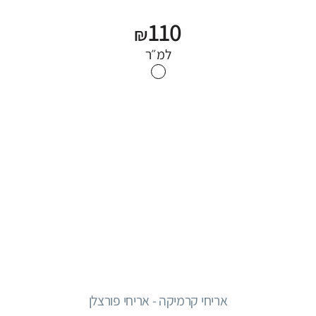
110
₪
למ״ר
אריחי קרמיקה - אריחי פורצלן