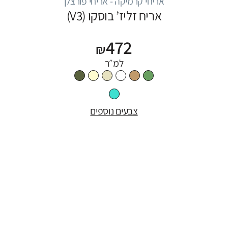
אריחי קרמיקה - אריחי פורצלן
אריח זליז’ בוסקו (V3)
472
₪
למ״ר
צבעים נוספים