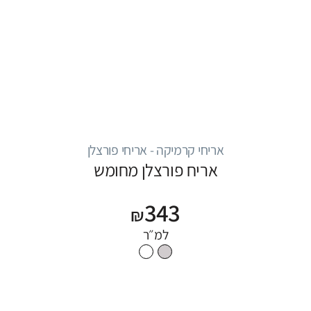
אריחי קרמיקה - אריחי פורצלן
אריח פורצלן מחומש
343
₪
למ״ר