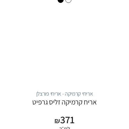
אריחי קרמיקה - אריחי פורצלן
אריח קרמיקה זליס גרפיט
371
₪
למ״ר