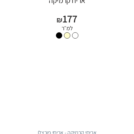
אריח קרמיקה
177
₪
למ״ר
אריחי קרמיקה - אריחי פורצלן