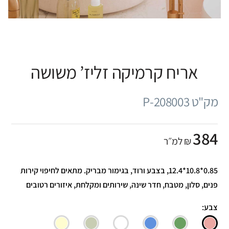
אריח קרמיקה זליז’ משושה
מק"ט P-208003
384
₪ למ״ר
0.85*10.8*12.4, בצבע ורוד, בגימור מבריק. מתאים לחיפוי קירות
פנים, סלון, מטבח, חדר שינה, שירותים ומקלחת, איזורים רטובים
צבע: