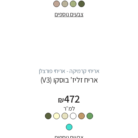
צבעים נוספים
אריחי קרמיקה - אריחי פורצלן
אריח זליז’ בוסקו (V3)
472
₪
למ״ר
צבעים נוספים