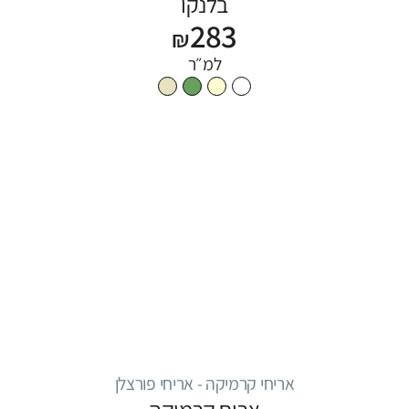
בלנקו
283
₪
למ״ר
אריחי קרמיקה - אריחי פורצלן