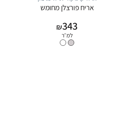
אריח פורצלן מחומש
343
₪
למ״ר