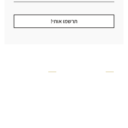
תרשמו אותי!
קטגוריה
אזור בבית
קרניזים ופנלים
מקלחת
פסיפסים
ריצוף חוץ
בריקים
בריכה
ברזים יועם
איזורים רטובים
אריחי קרמיקה - אריחי
שירותים ומקלחת
פורצלן
חדר שינה