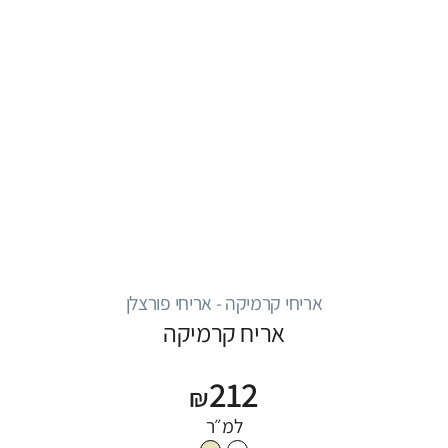
אריחי קרמיקה - אריחי פורצלן
אריח קרמיקה
212
₪
למ״ר