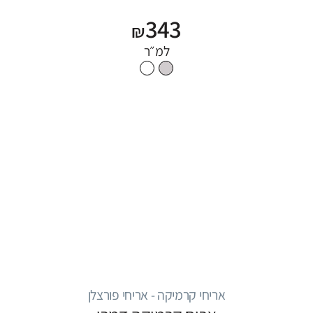
343
₪
למ״ר
אריחי קרמיקה - אריחי פורצלן