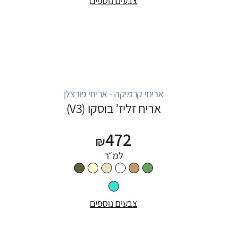
צבעים נוספים
אריחי קרמיקה - אריחי פורצלן
אריח זליז’ בוסקו (V3)
472
₪
למ״ר
צבעים נוספים