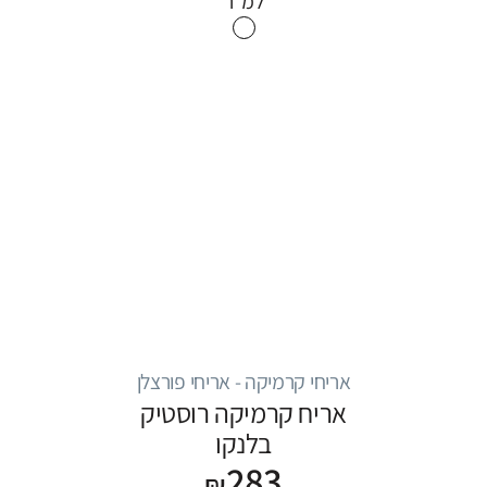
למ״ר
אריחי קרמיקה - אריחי פורצלן
אריח קרמיקה רוסטיק
בלנקו
283
₪