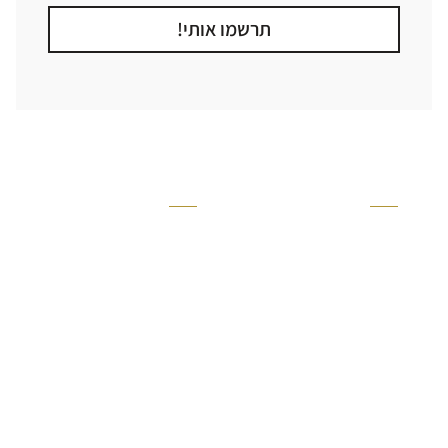
תרשמו אותי!
קטגוריה
אזור בבית
קרניזים ופנלים
מקלחת
פסיפסים
ריצוף חוץ
בריקים
בריכה
ברזים יועם
איזורים רטובים
אריחי קרמיקה - אריחי
שירותים ומקלחת
פורצלן
חדר שינה
אריחי טרקוטה
סלון
אריחי בטון
מטבח