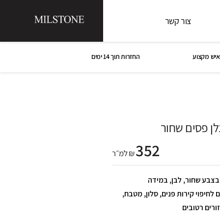
צור קשר
איש מקצוע
החזרות תוך 14 ימים
לן פסים שחור
352
₪ למ״ר
יח פורצלן פסים שחור – R10, בצבע שחור, לבן, במידה
. מתאים לחיפוי קירות פנים, סלון, מטבח,
ורים רטובים