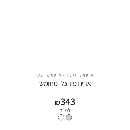
אריחי קרמיקה - אריחי פורצלן
אריח פורצלן מחומש
343
₪
למ״ר