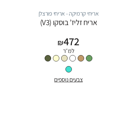
אריחי קרמיקה - אריחי פורצלן
אריח זליז’ בוסקו (V3)
472
₪
למ״ר
צבעים נוספים