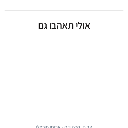
אולי תאהבו גם
אריחי קרמיקה - אריחי פורצלן