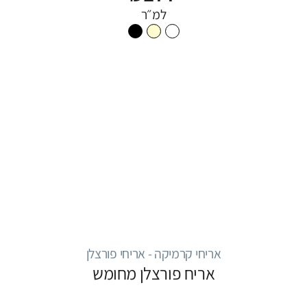
למ״ר
אריחי קרמיקה - אריחי פורצלן
אריח פורצלן מחומש