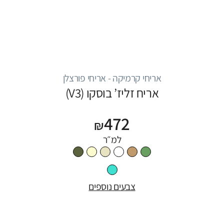
אריחי קרמיקה - אריחי פורצלן
אריח זליז’ בוסקו (V3)
472
₪
למ״ר
צבעים נוספים