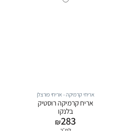
אריחי קרמיקה - אריחי פורצלן
אריח קרמיקה רוסטיק
בלנקו
283
₪
למ״ר